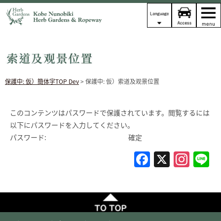
保護中: 仮）簡体字TOP Dev
> 保護中: 仮）索道及观景位置
このコンテンツはパスワードで保護されています。閲覧するには
以下にパスワードを入力してください。
パスワード:
F
X
In
L
a
st
c
a
e
gr