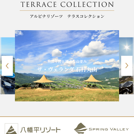
魚沼平野と雄大な山並み
ザ・ヴェランダ 石打丸山