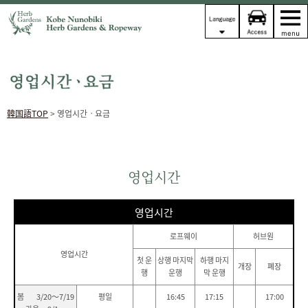
韓国語TOP
> 영업시간ㆍ요금
영업시간
영업시간
로프웨이
허브원
영업시간
첫 운
상행 마지막
하행 마지
개장
폐장
행
운행
막 운행
봄 3/20～7/19
평일
16:45
17:15
17:00