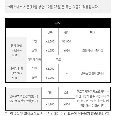
크리스마스 시즌(11월 상순~12월 25일)은 특별 요금이 적용됩니다.
운임
왕복
편도
비고
대인
¥2,500
¥1,900
통상 영업
（9:30～
소인
¥1,250
¥950
초등학생ㆍ중학생
17:00）
미취학 아동
무료
나이터 영업
대인
¥2,000
（17:00～
–
왕복권만 판매합니다.
소인
¥1,200
21:00）
산로쿠역과 가제노오카역 사
대인
소인
산로쿠역⇒중간 역(편도)
이만 이용하실 수 있습니다. 또
중간 역⇒산로쿠역(편도)
한, 편도권으로는 ‘허브원’에
¥1,700
¥850
입장하실 수 없습니다.
* 여름철 및 크리스마스 시즌 기간에는 야간 요금이 적용되지 않습니다. (일