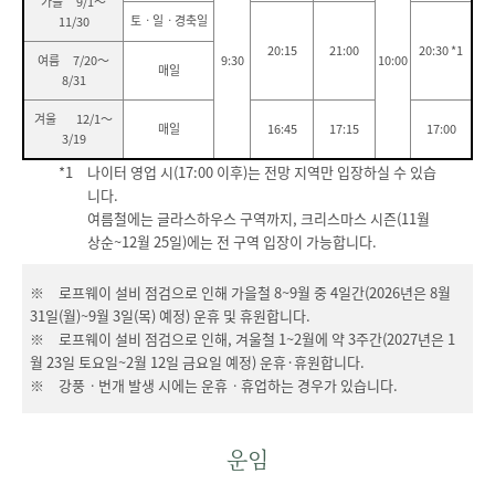
가을 9/1～
토ㆍ일ㆍ경축일
11/30
20:15
21:00
20:30 *1
여름 7/20～
9:30
10:00
매일
8/31
겨울 12/1～
매일
16:45
17:15
17:00
3/19
*1 나이터 영업 시(17:00 이후)는 전망 지역만 입장하실 수 있습
니다.
여름철에는 글라스하우스 구역까지, 크리스마스 시즌(11월
상순~12월 25일)에는 전 구역 입장이 가능합니다.
※ 로프웨이 설비 점검으로 인해 가을철 8~9월 중 4일간(2026년은 8월
31일(월)~9월 3일(목) 예정) 운휴 및 휴원합니다.
※ 로프웨이 설비 점검으로 인해, 겨울철 1~2월에 약 3주간(2027년은 1
월 23일 토요일~2월 12일 금요일 예정) 운휴·휴원합니다.
※ 강풍ㆍ번개 발생 시에는 운휴ㆍ휴업하는 경우가 있습니다.
운임