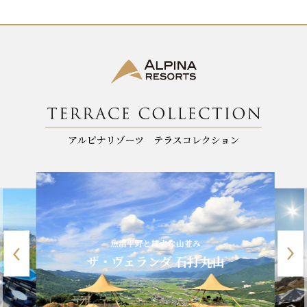
k
魚沼平野と雄大な山並み
ザ・ヴェランダ 石打丸山