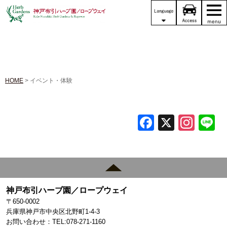
HOME
> イベント・体験
F
X
In
L
a
st
c
a
e
gr
b
a
神戸布引ハーブ園／ロープウェイ
o
m
〒650-0002
兵庫県神戸市中央区北野町1-4-3
o
お問い合わせ：TEL:078-271-1160