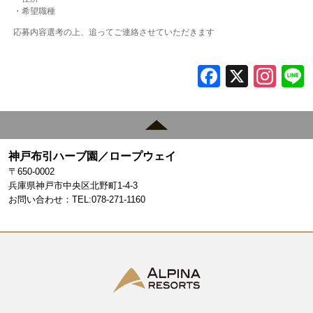
・希望職種
応募内容選考の上、追ってご連絡させていただきます
F
X
In
a
st
c
a
e
gr
神戸布引ハーブ園／ロープウェイ
b
a
〒650-0002
o
m
兵庫県神戸市中央区北野町1-4-3
お問い合わせ：TEL:078-271-1160
o
k