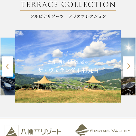
魚沼平野と雄大な山並み
ザ・ヴェランダ 石打丸山