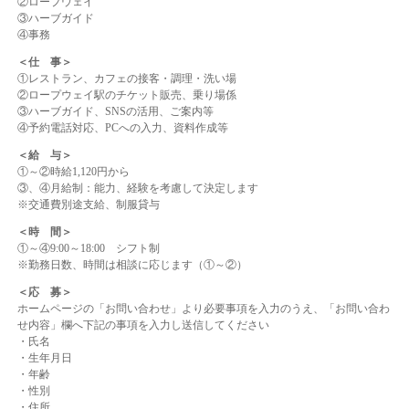
②ロープウェイ
③
ハーブガイド
④事務
＜仕 事＞
①レストラン、カフェの接客・調理・洗い場
②ロープウェイ駅のチケット販売、乗り場係
③
ハーブガイド、SNSの活用、ご案内等
④予約電話対応、PCへの入力、資料作成等
＜給 与＞
①～②
時給1,120円から
③、④月給制：能力、経験を考慮して決定します
※交通費別途支給、制服貸与
＜時 間＞
①～④9:00～18:00 シフト制
※勤務日数、時間は相談に応じます（①～②）
＜応 募＞
ホームページの「お問い合わせ」より必要事項を入力のうえ、「お問い合わ
せ内容」欄へ下記の事項を入力し送信してください
・氏名
・生年月日
・年齢
・性別
・住所