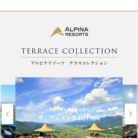
k
魚沼平野と雄大な山並み
ザ・ヴェランダ 石打丸山