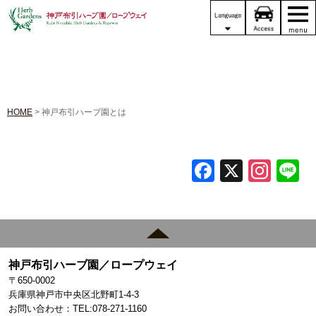
HOME
> 神戸布引ハーブ園とは
F
X
In
L
a
st
c
a
e
gr
b
a
神戸布引ハーブ園／ロープウェイ
o
m
〒650-0002
兵庫県神戸市中央区北野町1-4-3
o
お問い合わせ：TEL:078-271-1160