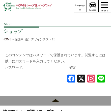
HOME
> 保護中: 仮）デザインテスト15
このコンテンツはパスワードで保護されています。閲覧するには
以下にパスワードを入力してください。
パスワード:
Fa
X
In
L
ce
st
n
bo
ag
ok
ra
m