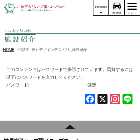
HOME
> 保護中: 仮）デザインテスト28_施設紹介
このコンテンツはパスワードで保護されています。閲覧するには
以下にパスワードを入力してください。
パスワード:
Fa
X
In
L
ce
st
n
bo
ag
ok
ra
m