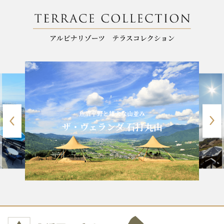
魚沼平野と雄大な山並み
ザ・ヴェランダ 石打丸山