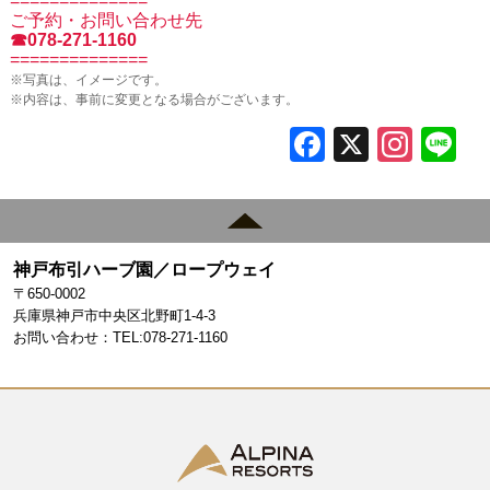
==============
ご予約・お問い合わせ先
☎078-271-1160
==============
※写真は、イメージです。
※内容は、事前に変更となる場合がございます。
F
X
In
L
a
st
c
a
e
gr
神戸布引ハーブ園／ロープウェイ
b
a
〒650-0002
o
m
兵庫県神戸市中央区北野町1-4-3
お問い合わせ：TEL:078-271-1160
o
k