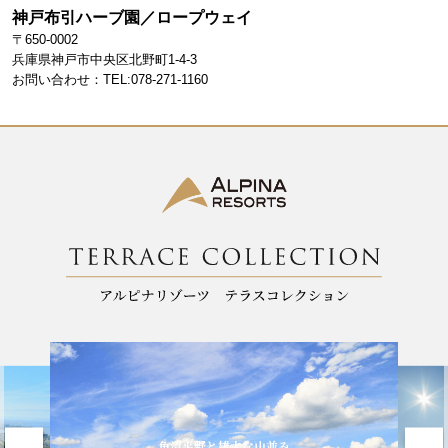
o
m
神戸布引ハーブ園／ロープウェイ
〒650-0002
o
兵庫県神戸市中央区北野町1-4-3
k
お問い合わせ：TEL:078-271-1160
魚沼平野と雄大な山並み