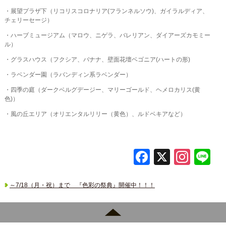
・展望プラザ下（リコリスコロナリア(フランネルソウ)、ガイラルディア、
チェリーセージ）
・ハーブミュージアム（マロウ、ニゲラ、バレリアン、ダイアーズカモミー
ル）
・グラスハウス（フクシア、バナナ、壁面花壇ベゴニア(ハートの形)
・ラベンダー園（ラバンディン系ラベンダー）
・四季の庭（ダークベルグデージー、マリーゴールド、ヘメロカリス(黄
色)）
・風の丘エリア（オリエンタルリリー（黄色）、ルドベキアなど）
F
X
In
L
a
st
c
a
～7/18（月・祝）まで 『色彩の祭典』開催中！！！
e
gr
b
a