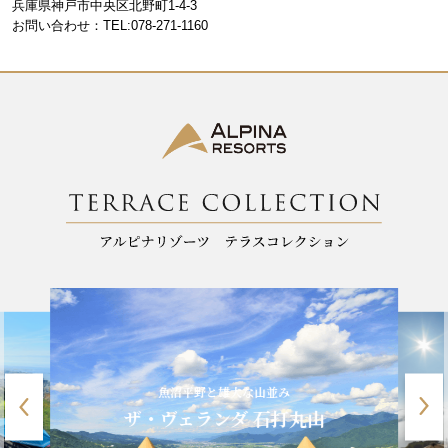
o
m
兵庫県神戸市中央区北野町1-4-3
お問い合わせ：TEL:078-271-1160
o
k
魚沼平野と雄大な山並み
ザ・ヴェランダ 石打丸山