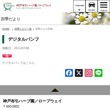
四季だより
HOME
四季だより一覧
四季だより詳細
デジタルパンフ
掲載日：2011/07/08
デジタルパンフはこちら
F
X
In
L
a
st
c
a
e
gr
神戸布引ハーブ園／ロープウェイ
b
a
〒650-0002