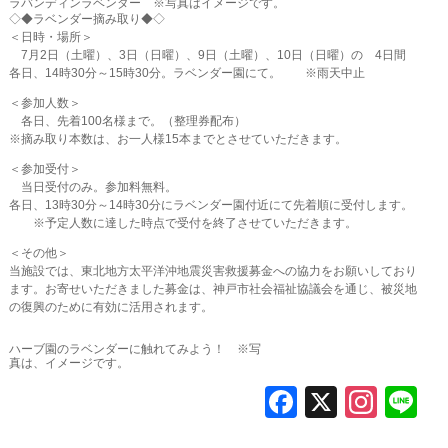
ラバンディンラベンダー ※写真はイメージです。
◇◆ラベンダー摘み取り◆◇
＜日時・場所＞
7月2日（土曜）、3日（日曜）、9日（土曜）、10日（日曜）の 4日間
各日、14時30分～15時30分。ラベンダー園にて。 ※雨天中止
＜参加人数＞
各日、先着100名様まで。（整理券配布）
※摘み取り本数は、お一人様15本までとさせていただきます。
＜参加受付＞
当日受付のみ。参加料無料。
各日、13時30分～14時30分にラベンダー園付近にて先着順に受付します。
※予定人数に達した時点で受付を終了させていただきます。
＜その他＞
当施設では、東北地方太平洋沖地震災害救援募金への協力をお願いしており
ます。お寄せいただきました募金は、神戸市社会福祉協議会を通じ、被災地
の復興のために有効に活用されます。
ハーブ園のラベンダーに触れてみよう！ ※写
真は、イメージです。
F
X
In
L
a
st