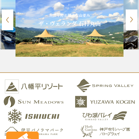
魚沼平野と雄大な山並み
ザ・ヴェランダ 石打丸山