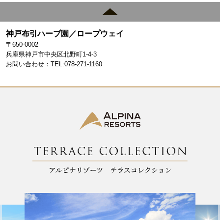
c
a
e
gr
神戸布引ハーブ園／ロープウェイ
b
a
〒650-0002
o
m
兵庫県神戸市中央区北野町1-4-3
お問い合わせ：TEL:078-271-1160
o
k