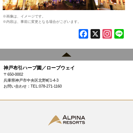
※画像は、イメージです。
※内容は、事前に変更となる場合がございます。
F
X
In
L
a
st
c
a
e
gr
神戸布引ハーブ園／ロープウェイ
b
a
〒650-0002
o
m
兵庫県神戸市中央区北野町1-4-3
お問い合わせ：TEL:078-271-1160
o
k