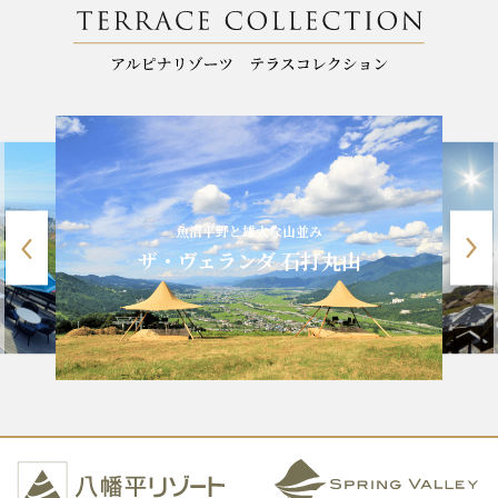
魚沼平野と雄大な山並み
ザ・ヴェランダ 石打丸山