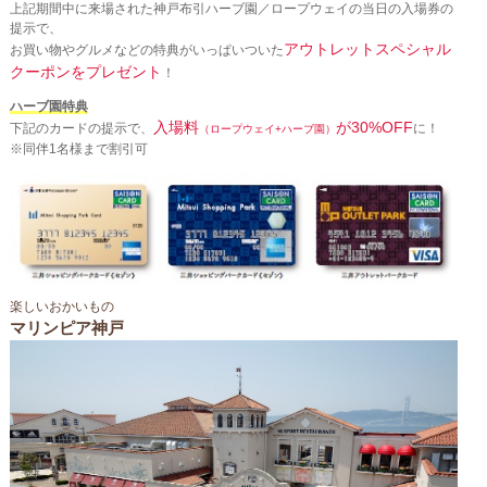
上記期間中に来場された神戸布引ハーブ園／ロープウェイの当日の入場券の
提示で、
アウトレットスペシャル
お買い物やグルメなどの特典がいっぱいついた
クーポンをプレゼント
！
ハーブ園特典
入場料
が30%OFF
下記のカードの提示で、
に！
（ロープウェイ+ハーブ園）
※同伴1名様まで割引可
楽しいおかいもの
マリンピア神戸