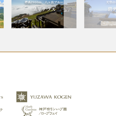
標高1900m、八ヶ岳ブルー
天空の碧の
清里テラス
碧テラ