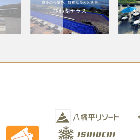
息をのむ景色、特別なひとときを
エ
びわ湖テラス
ザ・