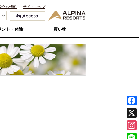
役立ち情報
サイトマップ
ベント・体験
買い物
F
a
X
c
I