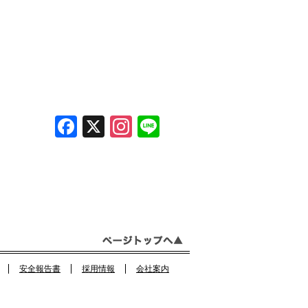
F
X
In
Li
a
st
n
c
a
e
e
gr
b
a
o
m
o
安全報告書
採用情報
会社案内
k