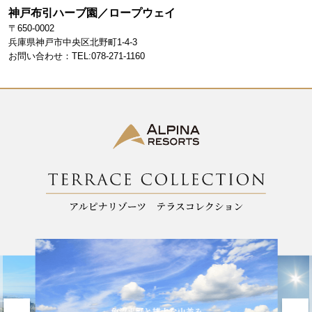
o
m
神戸布引ハーブ園／ロープウェイ
〒650-0002
o
兵庫県神戸市中央区北野町1-4-3
k
お問い合わせ：TEL:078-271-1160
魚沼平野と雄大な山並み