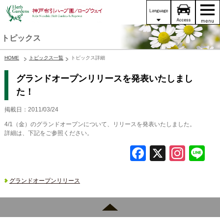
トピックス
HOME
トピックス一覧
トピックス詳細
グランドオープンリリースを発表いたしまし
た！
掲載日：2011/03/24
4/1（金）のグランドオープンについて、リリースを発表いたしました。
詳細は、下記をご参照ください。
F
X
In
L
a
st
c
a
グランドオープンリリース
e
gr
b
a