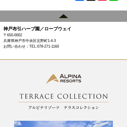
a
st
c
a
e
gr
神戸布引ハーブ園／ロープウェイ
b
a
〒650-0002
o
m
兵庫県神戸市中央区北野町1-4-3
お問い合わせ：TEL:078-271-1160
o
k