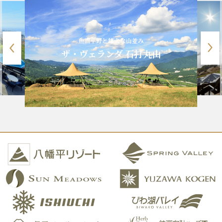
魚沼平野と雄大な山並み
ザ・ヴェランダ 石打丸山