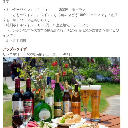
ます
・キンダーワイン：（赤・白） 300円 ※グラス
「こどものワイン」。ワインになる前のぶどう100%ジュースです！お子
様も一緒にワインを楽しめます
・特別ボトルワイン 3,800円 ※生産地域：フランケン
フランケン地方を代表する醸造所の辛口ながらもほのかに甘さを感じるワ
インです
ボトルも特徴
アップルタイザー
リンゴ果汁100%の微炭酸ジュース 400円