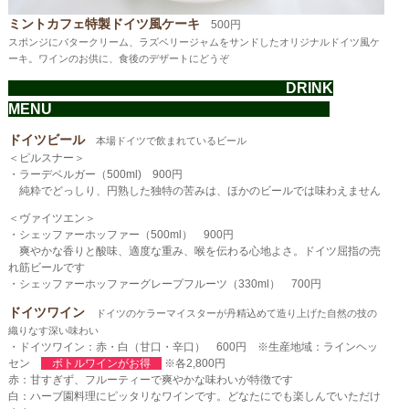
ミントカフェ特製ドイツ風ケーキ
500円
スポンジにバタークリーム、ラズベリージャムをサンドしたオリジナルドイツ風ケ
ーキ。ワインのお供に、食後のデザートにどうぞ
DRINK
MENU
ドイツビール
本場ドイツで飲まれているビール
＜ピルスナー＞
・ラーデベルガー（500ml) 900円
純粋でどっしり、円熟した独特の苦みは、ほかのビールでは味わえません
＜ヴァイツエン＞
・シェッファーホッファー（500ml） 900円
爽やかな香りと酸味、適度な重み、喉を伝わる心地よさ。ドイツ屈指の売
れ筋ビールです
・シェッファーホッファーグレープフルーツ（330ml） 700円
ドイツワイン
ドイツのケラーマイスターが丹精込めて造り上げた自然の技の
織りなす深い味わい
・ドイツワイン：赤・白（甘口・辛口） 600円 ※生産地域：ラインヘッ
セン
ボトルワインがお得
※各2,800円
赤：甘すぎず、フルーティーで爽やかな味わいが特徴です
白：ハーブ園料理にピッタリなワインです。どなたにでも楽しんでいただけ