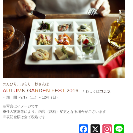
のんびり、ぶらり、秋さんぽ
A
U
T
U
M
N
G
A
R
D
E
N
F
E
S
T
2
0
1
6
くわしくは
コチラ
＜期 間＞9/17（土）～12/4（日）
※写真はイメージです
※仕入状況等により、内容（銘柄）変更となる場合がございます
※表記金額は全て税込です
F
X
In
L