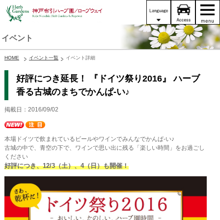
イベント
HOME
イベント一覧
イベント詳細
好評につき延長！ 『ドイツ祭り2016』 ハーブ
香る古城のまちでかんぱ-い♪
掲載日：2016/09/02
本場ドイツで飲まれているビールやワインでみんなでかんぱ-い♪
古城の中で、青空の下で、ワインで思い出に残る「楽しい時間」をお過ごし
ください
好評につき、12/3（土）、4（日）も開催！