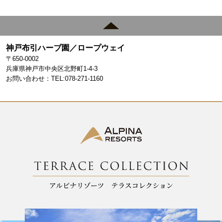
a
st
c
a
e
gr
神戸布引ハーブ園／ロープウェイ
b
a
〒650-0002
o
m
兵庫県神戸市中央区北野町1-4-3
お問い合わせ：TEL:078-271-1160
o
k