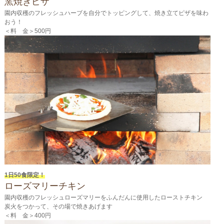
窯焼きピザ
園内収穫のフレッシュハーブを自分でトッピングして、焼き立てピザを味わ
おう！
＜料 金＞500円
1日50食限定！
ローズマリーチキン
園内収穫のフレッシュローズマリーをふんだんに使用したローストチキン
炭火をつかって、その場で焼きあげます
＜料 金＞400円