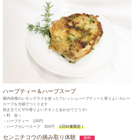
ハーブティー＆ハーブスープ
園内収穫のレモングラスを使ったフレッシュハーブティーと香りよいカレー
スープを大鍋でつくります
焼き立てピザや香りよいチキンとあわせてどうぞ♪
＜料 金＞
・ハーブティー 100円
・ハーブカレースープ 300円
1日50食限定！
センニチコウの摘み取り体験
無料