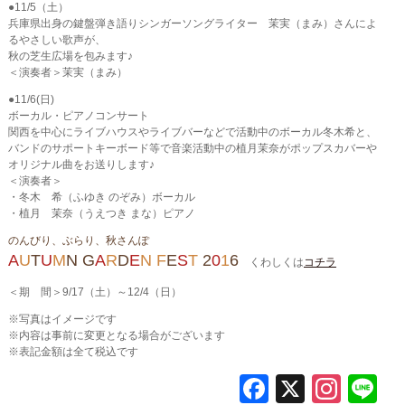
●11/5（土）
兵庫県出身の鍵盤弾き語りシンガーソングライター 茉実（まみ）さんによ
るやさしい歌声が、
秋の芝生広場を包みます♪
＜演奏者＞茉実（まみ）
●11/6(日)
ボーカル・ピアノコンサート
関西を中心にライブハウスやライブバーなどで活動中のボーカル冬木希と、
バンドのサポートキーボード等で音楽活動中の植月茉奈がポップスカバーや
オリジナル曲をお送りします♪
＜演奏者＞
・冬木 希（ふゆき のぞみ）ボーカル
・植月 茉奈（うえつき まな）ピアノ
のんびり、ぶらり、秋さんぽ
A
U
T
U
M
N
G
A
R
D
E
N
F
E
S
T
2
0
1
6
くわしくは
コチラ
＜期 間＞9/17（土）～12/4（日）
※写真はイメージです
※内容は事前に変更となる場合がございます
※表記金額は全て税込です
F
X
In
L