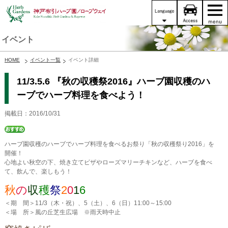
イベント
HOME
イベント一覧
イベント詳細
11/3.5.6 『秋の収穫祭2016』ハーブ園収穫のハ
ーブでハーブ料理を食べよう！
掲載日：2016/10/31
ハーブ園収穫のハーブでハーブ料理を食べるお祭り「秋の収穫祭り2016」を
開催！
心地よい秋空の下、焼き立てピザやローズマリーチキンなど、ハーブを食べ
て、飲んで、楽しもう！
秋
の
収
穫
祭
2
0
1
6
＜期 間＞11/3（木・祝）、5（土）、6（日）11:00～15:00
＜場 所＞風の丘芝生広場 ※雨天時中止