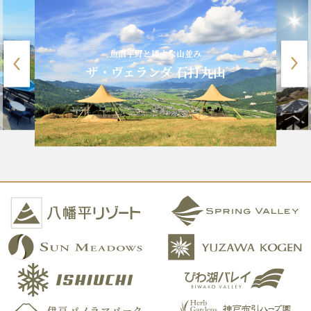
魚沼平野と雄大な山並み
ザ・ヴェランダ 石打丸山