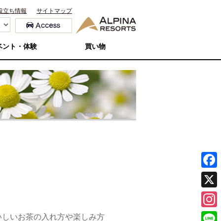
役立ち情報
サイトマップ
ベント・体験
買い物
F
a
X
c
I
いしいお茶の入れ方や楽しみ方