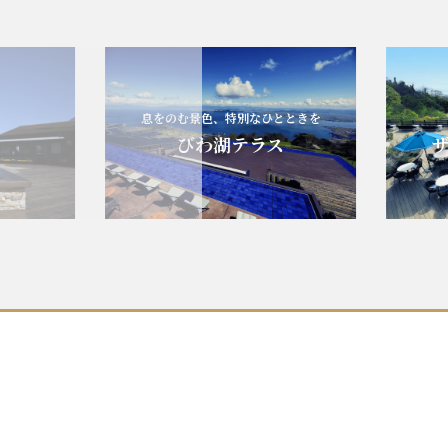
息をのむ景色、特別なひとときを
びわ湖テラス
ザ・