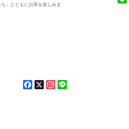
e
もち」とともにお茶を楽しみま
n
L
b
s
i
o
t
n
o
a
e
k
g
r
a
m
F
X
In
Li
a
st
n
c
a
e
e
gr
b
a