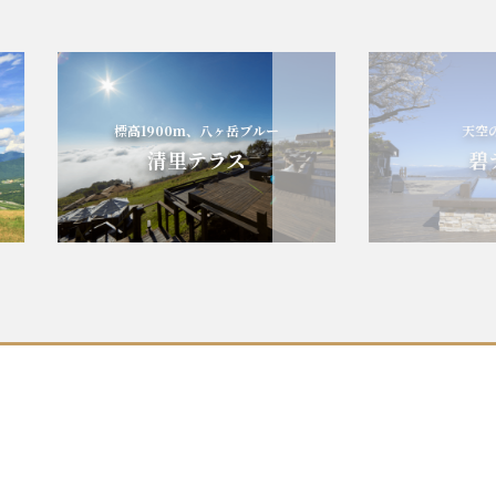
標高1900m、八ヶ岳ブルー
天空の碧
清里テラス
碧テ