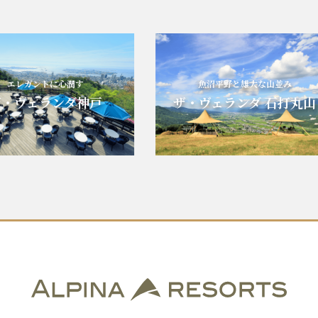
エレガントに心潤す
魚沼平野と雄大な山並み
ヴェランダ神戸
ザ・ヴェランダ 石打丸山