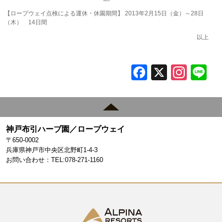
【ロープウェイ点検による運休・休園期間】 2013年2月15日（金）～28日
（木） 14日間
以上
F
X
In
L
a
st
c
a
e
gr
神戸布引ハーブ園／ロープウェイ
b
a
〒650-0002
o
m
兵庫県神戸市中央区北野町1-4-3
お問い合わせ：TEL:078-271-1160
o
k