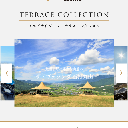
魚沼平野と雄大な山並み
ザ・ヴェランダ 石打丸山