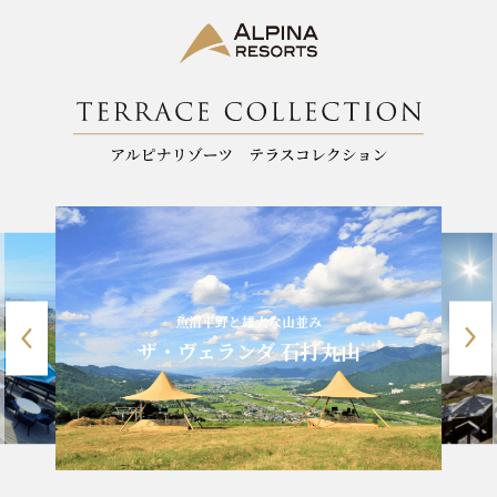
魚沼平野と雄大な山並み
ザ・ヴェランダ 石打丸山