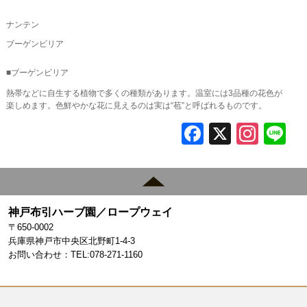
ナンテン
ブーゲンビリア
■ブーゲンビリア
熱帯などに自生する植物で多くの種類があります。温室には3品種の花色が
楽しめます。色鮮やかな花に見えるのは実は“苞”と呼ばれるものです。
F
X
In
L
a
st
c
a
e
gr
神戸布引ハーブ園／ロープウェイ
b
a
〒650-0002
o
m
兵庫県神戸市中央区北野町1-4-3
お問い合わせ：TEL:078-271-1160
o
k