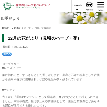
四季だより
HOME
四季だより一覧
四季だより詳細
12月の花だより（見頃のハーブ・花）
掲載日：2010/11/29
ローズマリー
■ローズマリー
葉に触れると、すっきりとした香りがします。美容と不老の秘薬として古代
から薬用や香水に使用され、伝説や逸話が多く残されています。
■ナンテン
古くから「難転(ナンテン)」として縁起木、魔よけなどとして植えられてき
ました。果実や樹皮、根は咳止めや胃腸薬として、生葉は防腐剤などあらゆ
る部位が使用できる優れものです。