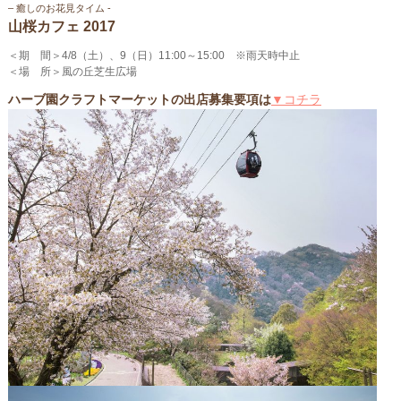
– 癒しのお花見タイム ‐
山桜カフェ 2017
＜期 間＞4/8（土）、9（日）11:00～15:00 ※雨天時中止
＜場 所＞風の丘芝生広場
ハーブ園クラフトマーケットの出店募集要項は
▼コチラ