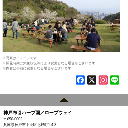
※写真はイメージです
※開花時期は気象状況等により変更となる場合がございます
※内容は事前に変更となる場合がございます
F
X
In
L
a
st
c
a
e
gr
神戸布引ハーブ園／ロープウェイ
b
a
〒650-0002
o
m
兵庫県神戸市中央区北野町1-4-3