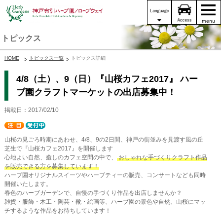
トピックス
HOME
トピックス一覧
トピックス詳細
4/8（土）、9（日）『山桜カフェ2017』 ハー
ブ園クラフトマーケットの出店募集中！
掲載日：2017/02/10
山桜の見ごろ時期にあわせ、4/8、9の2日間、神戸の街並みを見渡す風の丘
芝生で『山桜カフェ2017』を開催します
心地よい自然、癒しのカフェ空間の中で、
おしゃれな手づくりクラフト作品
を販売できる方を募集しています！
ハーブ園オリジナルスイーツやハーブティーの販売、コンサートなども同時
開催いたします。
春色のハーブガーデンで、自慢の手づくり作品を出店しませんか？
雑貨・服飾・木工・陶芸・靴・絵画等、ハーブ園の景色や自然、山桜にマッ
チするような作品をお待ちしています！