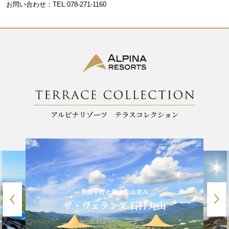
お問い合わせ：TEL:078-271-1160
o
k
魚沼平野と雄大な山並み
ザ・ヴェランダ 石打丸山