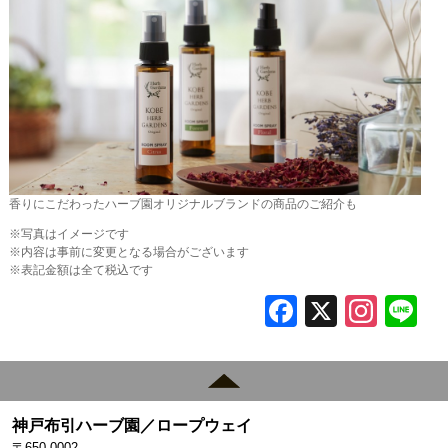
香りにこだわったハーブ園オリジナルブランドの商品のご紹介も
※写真はイメージです
※内容は事前に変更となる場合がございます
※表記金額は全て税込です
F
X
In
L
a
st
c
a
e
gr
神戸布引ハーブ園／ロープウェイ
b
a
〒650-0002