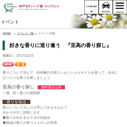
イベント
HOME
イベント一覧
イベント詳細
好きな香りに巡り逢う 『至高の香り探し』
掲載日：2017/12/25
香りについて学んで、約80種の天然エッセンシャルオイルを香って、自分に
ぴったりな香りを探しましょう
至高の香り探し
無料展示企画
＜場 所＞香りの資料館
香りを知る
香りについて少しだけ学んでみませんか？
分かりやすく説明します
◆香りが伝わるカラダの仕組み
◆精油の香りが持つココロへの作用