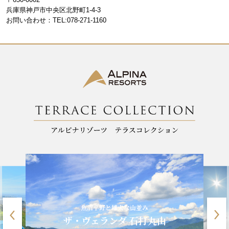
o
m
兵庫県神戸市中央区北野町1-4-3
お問い合わせ：TEL:078-271-1160
o
k
魚沼平野と雄大な山並み
ザ・ヴェランダ 石打丸山