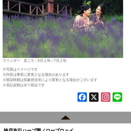
ラベンダー 見ごろ：6月上旬～7月上旬
※写真はイメージです
※内容は事前に変更となる場合があります
※開花時期は気象状況等により変更となる場合がございます
※表記金額は全て税込です
F
X
In
L
a
st
c
a
e
gr
神戸布引ハーブ園／ロープウェイ