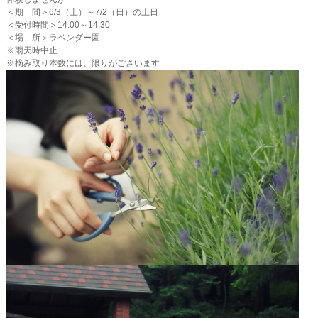
＜期 間＞6/3（土）～7/2（日）の土日
＜受付時間＞14:00～14:30
＜場 所＞ラベンダー園
※雨天時中止
※摘み取り本数には、限りがございます