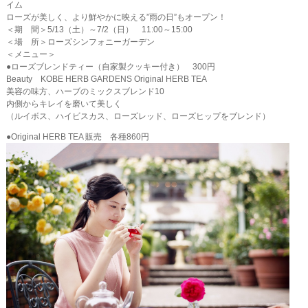
イム
ローズが美しく、より鮮やかに映える”雨の日”もオープン！
＜期 間＞5/13（土）～7/2（日） 11:00～15:00
＜場 所＞ローズシンフォニーガーデン
＜メニュー＞
●ローズブレンドティー（自家製クッキー付き） 300円
Beauty KOBE HERB GARDENS Original HERB TEA
美容の味方、ハーブのミックスブレンド10
内側からキレイを磨いて美しく
（ルイボス、ハイビスカス、ローズレッド、ローズヒップをブレンド）
●Original HERB TEA 販売 各種860円