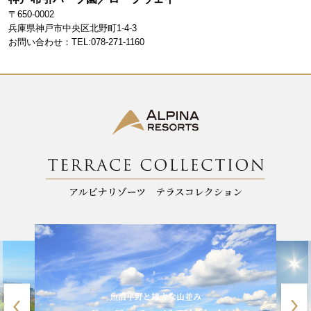
b
a
〒650-0002
o
m
兵庫県神戸市中央区北野町1-4-3
お問い合わせ：TEL:078-271-1160
o
k
魚沼平野と雄大な山並み