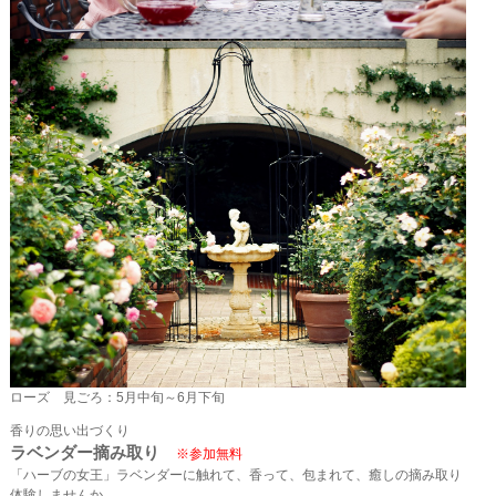
ローズ 見ごろ：5月中旬～6月下旬
香りの思い出づくり
ラベンダー摘み取り
※参加無料
「ハーブの女王」ラベンダーに触れて、香って、包まれて、癒しの摘み取り
体験しませんか