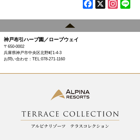
F
X
In
L
a
st
c
a
e
gr
神戸布引ハーブ園／ロープウェイ
b
a
〒650-0002
o
m
兵庫県神戸市中央区北野町1-4-3
お問い合わせ：TEL:078-271-1160
o
k