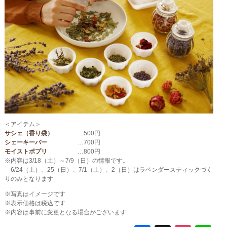
＜アイテム＞
サシェ（香り袋）
…500円
シェーキーパー
…700円
モイストポプリ
…800円
※内容は3/18（土）～7/9（日）の情報です。
6/24（土）、25（日）、7/1（土）、2（日）はラベンダースティックづく
りのみとなります
※写真はイメージです
※表示価格は税込です
※内容は事前に変更となる場合がございます