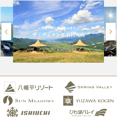
魚沼平野と雄大な山並み
ザ・ヴェランダ 石打丸山