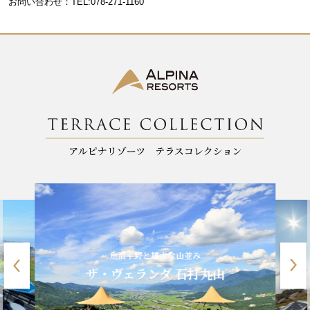
お問い合わせ：TEL:078-271-1160
o
k
魚沼平野と雄大な山並み
ザ・ヴェランダ 石打丸山