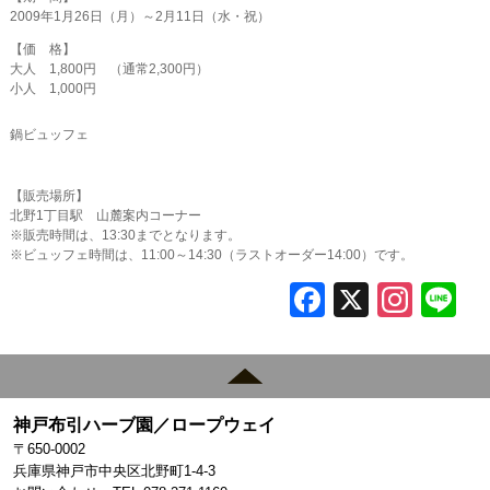
2009年1月26日（月）～2月11日（水・祝）
【価 格】
大人 1,800円 （通常2,300円）
小人 1,000円
鍋ビュッフェ
【販売場所】
北野1丁目駅 山麓案内コーナー
※販売時間は、13:30までとなります。
※ビュッフェ時間は、11:00～14:30（ラストオーダー14:00）です。
F
X
In
L
a
st
c
a
e
gr
神戸布引ハーブ園／ロープウェイ
b
a
〒650-0002
o
m
兵庫県神戸市中央区北野町1-4-3