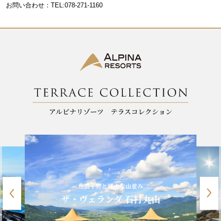
お問い合わせ：TEL:078-271-1160
o
k
魚沼平野と雄大な山並み
ザ・ヴェランダ 石打丸山