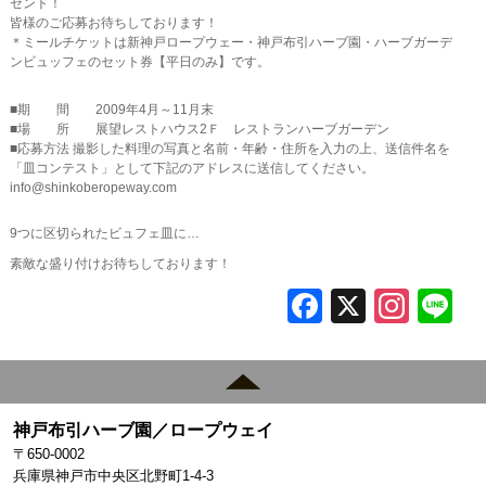
ゼント！
皆様のご応募お待ちしております！
＊ミールチケットは新神戸ロープウェー・神戸布引ハーブ園・ハーブガーデ
ンビュッフェのセット券【平日のみ】です。
■期 間 2009年4月～11月末
■場 所 展望レストハウス2Ｆ レストランハーブガーデン
■応募方法 撮影した料理の写真と名前・年齢・住所を入力の上、送信件名を
「皿コンテスト」として下記のアドレスに送信してください。
info@shinkoberopeway.com
9つに区切られたビュフェ皿に…
素敵な盛り付けお待ちしております！
F
X
In
L
a
st
c
a
e
gr
神戸布引ハーブ園／ロープウェイ
b
a
〒650-0002
o
m
兵庫県神戸市中央区北野町1-4-3