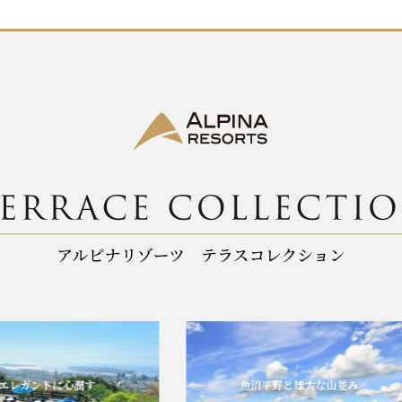
ントに心潤す
魚沼平野と雄大な山並み