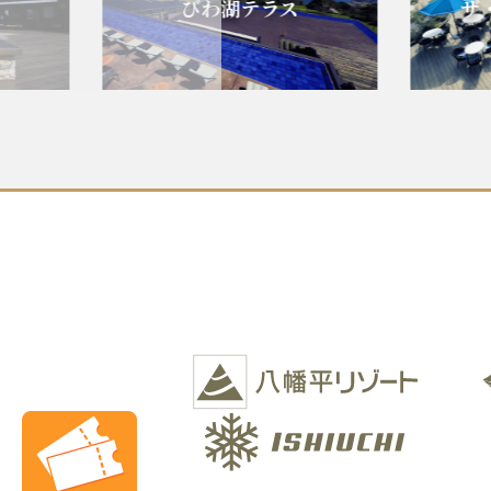
びわ湖テラス
ザ・ヴ