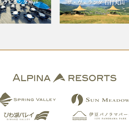
ェランダ神戸
ザ・ヴェランダ 石打丸山