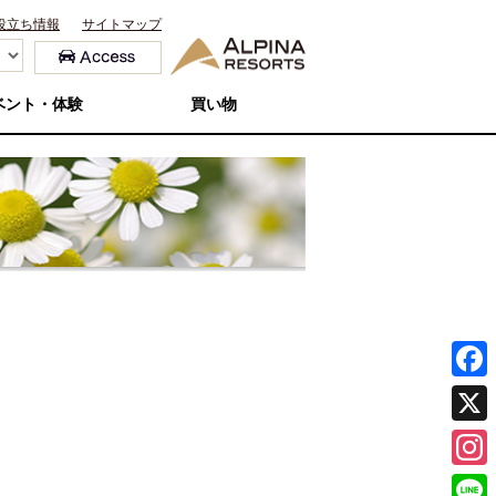
役立ち情報
サイトマップ
ベント・体験
買い物
F
a
X
c
I