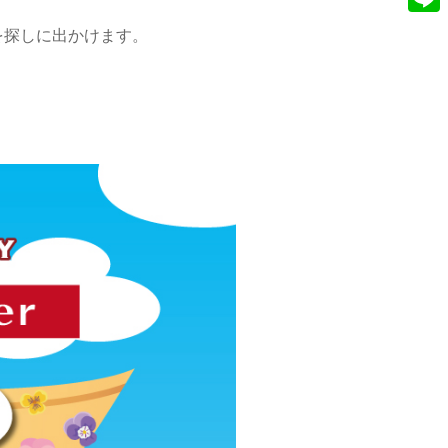
e
n
L
を探しに出かけます。
b
s
i
o
t
n
o
a
e
k
g
r
a
m