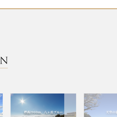
標高1900m、八ヶ岳ブルー
天空の碧の世