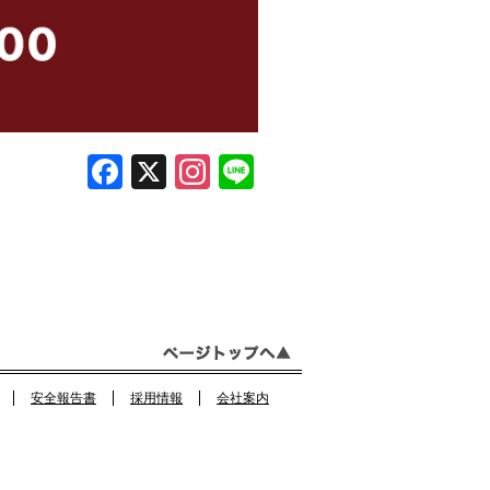
F
X
In
Li
a
st
n
c
a
e
e
gr
b
a
o
m
o
安全報告書
採用情報
会社案内
k