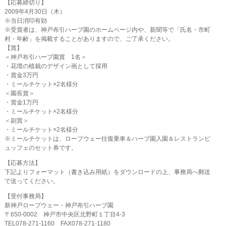
【応募締切り】
2009年4月30日（木）
※当日消印有効
※受賞者は、神戸布引ハーブ園のホームページ内や、新聞等で「氏名・市町
村・年齢」を掲載することがありますので、ご了承ください。
【賞】
＜神戸布引ハーブ園賞 1名＞
・花壇の植栽のデザイン画として採用
・賞金3万円
・ミールチケット×2名様分
＜園長賞＞
・賞金1万円
・ミールチケット×2名様分
＜副賞＞
・ミールチケット×2名様分
※ミールチケットは、ロープウェー往復乗車＆ハーブ園入園＆レストランビ
ュッフェのセット券です。
【応募方法】
下記よりフォーマット（書き込み用紙）をダウンロードの上、事務局へ郵送
で送ってください。
【受付事務局】
新神戸ロープウェー・神戸布引ハーブ園
〒650-0002 神戸市中央区北野町１丁目4-3
TEL078-271-1160 FAX078-271-1180