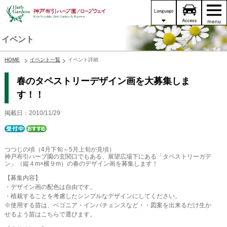
イベント
HOME
イベント一覧
イベント詳細
春のタペストリーデザイン画を大募集しま
す！！
掲載日：2010/11/29
つつじの頃（4月下旬～5月上旬が見頃）
神戸布引ハーブ園の玄関口でもある、展望広場下にある「タペストリーガデ
ン」（縦４m×横９m）の春のデザイン画を募集します！
【募集内容】
・デザイン画の配色は自由です。
・植栽することを考慮したシンプルなデザインにしてください。
※使用する苗は、ベゴニア・インパチェンスなど・・図案を出来るだけ生か
せるよう苗はこちらで選びます。