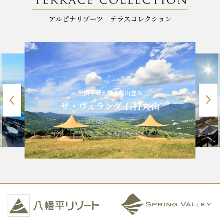
魚沼平野と雄大な山並み
ザ・ヴェランダ 石打丸山