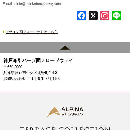
E-mail：
info@shinkoberopeway.com
F
X
In
L
a
st
c
a
デザイン画フォーマットはこちら
e
gr
b
a
o
m
神戸布引ハーブ園／ロープウェイ
〒650-0002
o
兵庫県神戸市中央区北野町1-4-3
k
お問い合わせ：TEL:078-271-1160