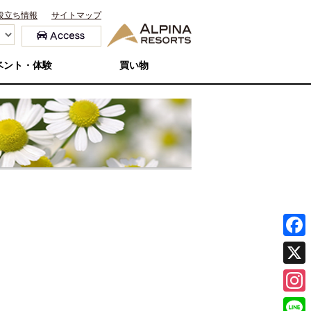
役立ち情報
サイトマップ
ベント・体験
買い物
F
a
X
c
I