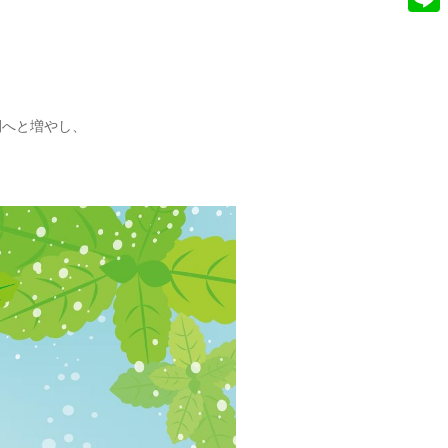
e
n
L
b
s
i
o
t
n
o
a
e
間へと増やし、
k
g
r
a
m