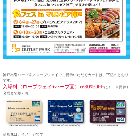
神戸布引ハーブ園／ロープウェイでご提示いただくカードは、下記のとおり
です。
入場料（ロープウェイ+ハーブ園）が30%OFF
に！ ※同伴1
名様まで割引可
※画像は、イメージです