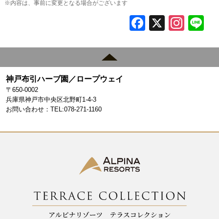
※内容は、事前に変更となる場合がございます
F
X
In
L
a
st
c
a
e
gr
神戸布引ハーブ園／ロープウェイ
b
a
〒650-0002
o
m
兵庫県神戸市中央区北野町1-4-3
お問い合わせ：TEL:078-271-1160
o
k