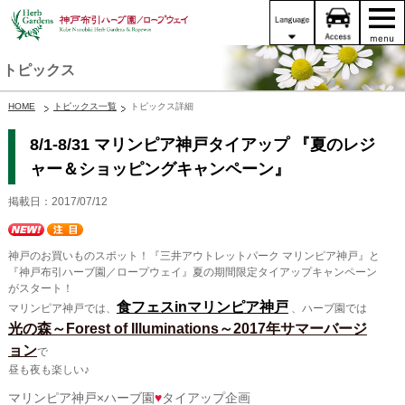
トピックス
HOME
トピックス一覧
トピックス詳細
8/1-8/31 マリンピア神戸タイアップ 『夏のレジ
ャー＆ショッピングキャンペーン』
掲載日：2017/07/12
神戸のお買いものスポット！『三井アウトレットパーク マリンピア神戸』と
『神戸布引ハーブ園／ロープウェイ』夏の期間限定タイアップキャンペーン
がスタート！
食フェスinマリンピア神戸
マリンピア神戸では、
、ハーブ園では
光の森～Forest of Illuminations～2017年サマーバージ
ョン
で
昼も夜も楽しい♪
マリンピア神戸×ハーブ園
♥
タイアップ企画