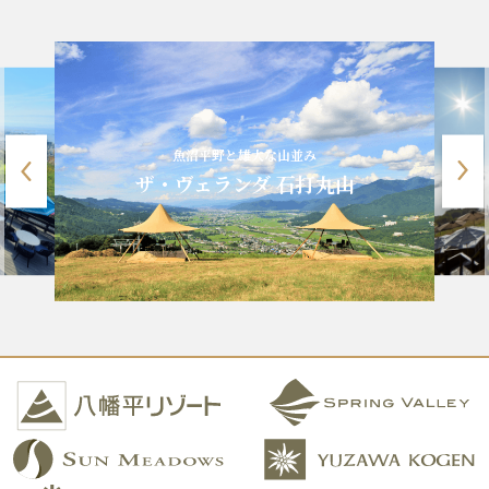
魚沼平野と雄大な山並み
ザ・ヴェランダ 石打丸山