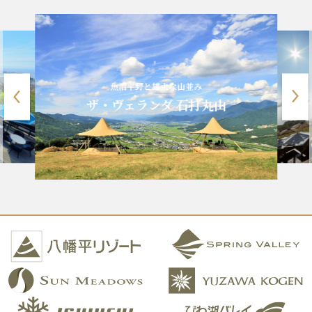
魚沼平野と雄大な山並み
ザ・ヴェランダ 石打丸山