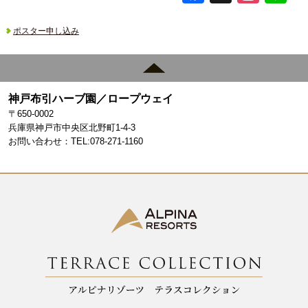
a
st
c
a
ポスター申し込み
e
gr
b
a
o
m
神戸布引ハーブ園／ロープウェイ
〒650-0002
o
兵庫県神戸市中央区北野町1-4-3
k
お問い合わせ：TEL:078-271-1160