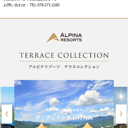
o
m
お問い合わせ：TEL:078-271-1160
o
k
魚沼平野と雄大な山並み
ザ・ヴェランダ 石打丸山