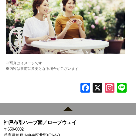
※写真はイメージです
※内容は事前に変更となる場合がございます
F
X
In
L
a
st
c
a
e
gr
神戸布引ハーブ園／ロープウェイ
b
a
〒650-0002
兵庫県神戸市中央区北野町1-4-3