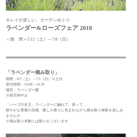
キレイが楽しい、ガーデンめぐり
ラベンダー&ローズフェア 2018
＜期 間＞5/12（土）～7/8（日）
「ラベンダー摘み取り」
期間：6/2（土）～7/1（日）※土日
受付時間：14:00～14:30
場所：ラベンダー園
※雨天時中止
「ハーブの女王」ラベンダーに触れて、香って…
鮮やかな青紫の花穂、癒しの香りに包まれながら摘み取り体験を楽しみ
ませんか
※摘み取り本数には限りがございます