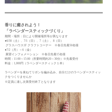
香りに癒されよう！
「ラベンダースティックづくり」
期間・場所：日により開催場所等が異なります
●6/30（土）、7/1（日）、7（土）、8（日）
グラスハウス1F クラフトコーナー ※各日先着50名様
●7/2（月）～6（金）
展望インフォメーション ※各日先着15名様
時間：11:00～15:00（所要時間約20～30分）※先着受付
料金：1,000円（ラベンダースティック１本）
ラベンダーを束ねてリボンを編み込み、自分だけのラベンダースティッ
クをつくりませんか
※定員に達し次第受付終了となります