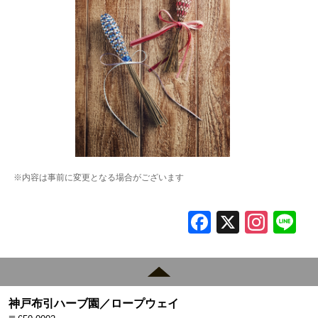
※内容は事前に変更となる場合がございます
F
X
In
L
a
st
c
a
e
gr
神戸布引ハーブ園／ロープウェイ
b
a