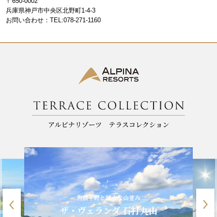
〒650-0002
o
m
兵庫県神戸市中央区北野町1-4-3
お問い合わせ：TEL:078-271-1160
o
k
魚沼平野と雄大な山並み
ザ・ヴェランダ 石打丸山