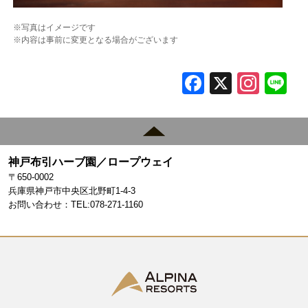
※写真はイメージです
※内容は事前に変更となる場合がございます
F
X
In
L
a
st
c
a
e
gr
神戸布引ハーブ園／ロープウェイ
b
a
〒650-0002
o
m
兵庫県神戸市中央区北野町1-4-3
お問い合わせ：TEL:078-271-1160
o
k