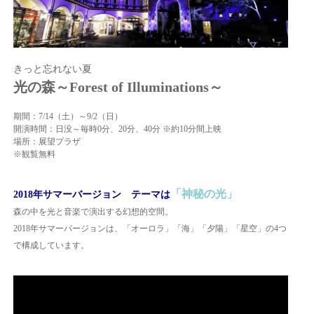
きっと忘れない夏
光の森～Forest of Illuminations～
期間：7/14（土）～9/2（日）
開演時間：日没～毎時0分、20分、40分 ※約10分間上映
場所：展望プラザ
※観覧無料
「神秘の光」
2018年サマーバージョン
テーマは
森の中を光と音楽で演出する幻想的空間。
2018年サマーバージョンは、「オーロラ」「海」「夕陽」「星空」の4つ
で構成しています。