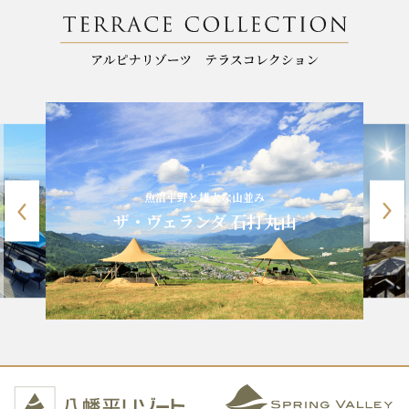
魚沼平野と雄大な山並み
ザ・ヴェランダ 石打丸山