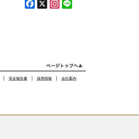
F
X
In
Li
a
st
n
c
a
e
e
gr
b
a
o
m
o
k
安全報告書
採用情報
会社案内