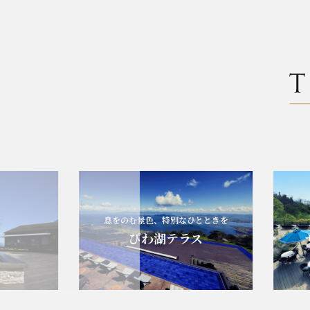
息をのむ景色、特別なひとときを
びわ湖テラス
ザ