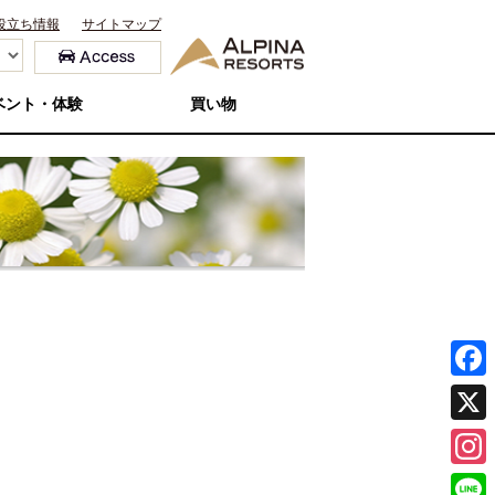
役立ち情報
サイトマップ
ベント・体験
買い物
F
a
X
c
I