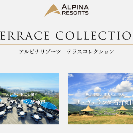
エレガントに心潤す
魚沼平野と雄大な山並み
・ヴェランダ神戸
ザ・ヴェランダ 石打丸山