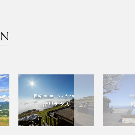
標高1900m、八ヶ岳ブルー
天空の
清里テラス
碧テ