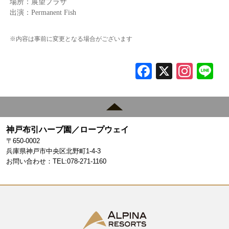
場所：展望プラザ
出演：
Permanent Fish
※内容は事前に変更となる場合がございます
F
X
In
L
a
st
c
a
e
gr
神戸布引ハーブ園／ロープウェイ
b
a
〒650-0002
o
m
兵庫県神戸市中央区北野町1-4-3
お問い合わせ：TEL:078-271-1160
o
k