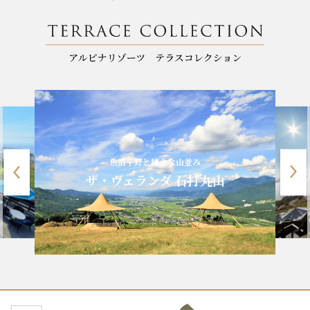
魚沼平野と雄大な山並み
ザ・ヴェランダ 石打丸山