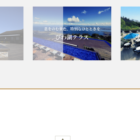
息をのむ景色、特別なひとときを
びわ湖テラス
ザ