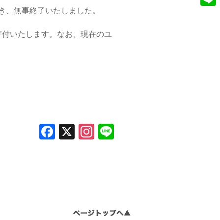
e
だき、無事終了いたしました。
n
L
b
s
i
寄付いたします。なお、現在のユ
o
t
n
o
a
e
k
g
r
a
m
F
X
In
Li
a
st
n
c
a
e
e
gr
b
a
o
m