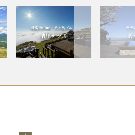
標高1900m、八ヶ岳ブルー
天空の
清里テラス
碧テ