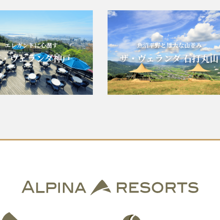
エレガントに心潤す
魚沼平野と雄大な山並み
・ヴェランダ神戸
ザ・ヴェランダ 石打丸山