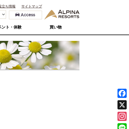
役立ち情報
サイトマップ
ベント・体験
買い物
F
a
X
c
I