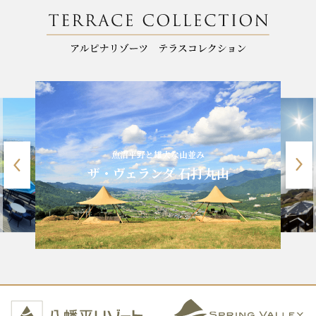
魚沼平野と雄大な山並み
ザ・ヴェランダ 石打丸山