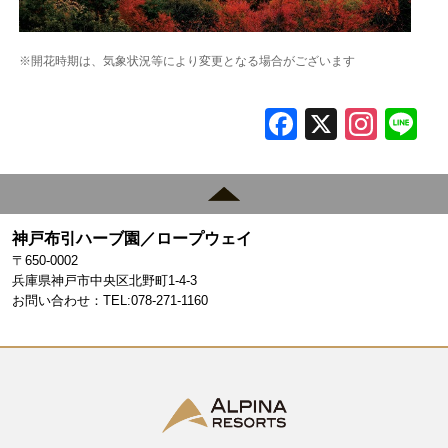
※開花時期は、気象状況等により変更となる場合がございます
F
X
In
L
a
st
c
a
e
gr
神戸布引ハーブ園／ロープウェイ
b
a
〒650-0002
o
m
兵庫県神戸市中央区北野町1-4-3
お問い合わせ：TEL:078-271-1160
o
k