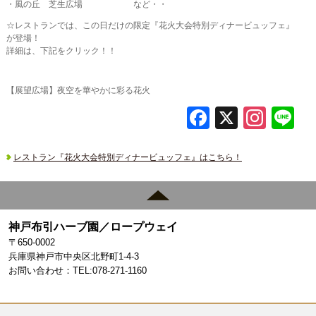
・風の丘 芝生広場 など・・
☆レストランでは、この日だけの限定『花火大会特別ディナービュッフェ』
が登場！
詳細は、下記をクリック！！
【展望広場】夜空を華やかに彩る花火
F
X
In
L
a
st
c
a
レストラン『花火大会特別ディナービュッフェ』はこちら！
e
gr
b
a
o
m
神戸布引ハーブ園／ロープウェイ
〒650-0002
o
兵庫県神戸市中央区北野町1-4-3
k
お問い合わせ：TEL:078-271-1160