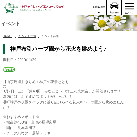
イベント
HOME
イベント一覧
イベント詳細
神戸布引ハーブ園から花火を眺めよう♪
掲載日：2010/11/29
【山頂周辺】きらめく神戸の夜景ととも
に
8月7日（土）「第40回 みなとこうべ海上花火大会」が開催されます！
園内には、おすすめスポットがいっぱい！
港町神戸の夜景をバックに繰り広げられる花火をハーブ園から眺めません
か？
☆おすすめスポット☆
・標高約400m 山頂の展望広場
・園内 見本園周辺
・グラスハウス 展望デッキ