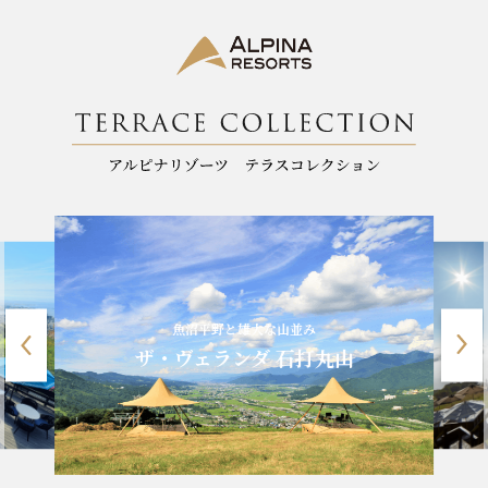
魚沼平野と雄大な山並み
ザ・ヴェランダ 石打丸山