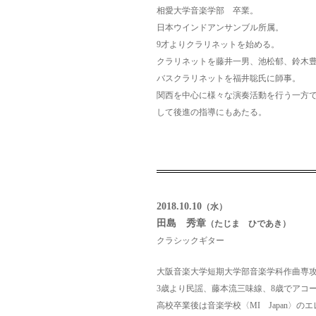
相愛大学音楽学部 卒業。
日本ウインドアンサンブル所属。
9才よりクラリネットを始める。
クラリネットを藤井一男、池松郁、鈴木
バスクラリネットを福井聡氏に師事。
関西を中心に様々な演奏活動を行う一方
して後進の指導にもあたる。
2018.10.10
（水）
田島 秀章
（たじま ひであき）
クラシックギター
大阪音楽大学短期大学部音楽学科作曲専
3歳より民謡、藤本流三味線、8歳でアコ
高校卒業後は音楽学校〈MI Japan〉の