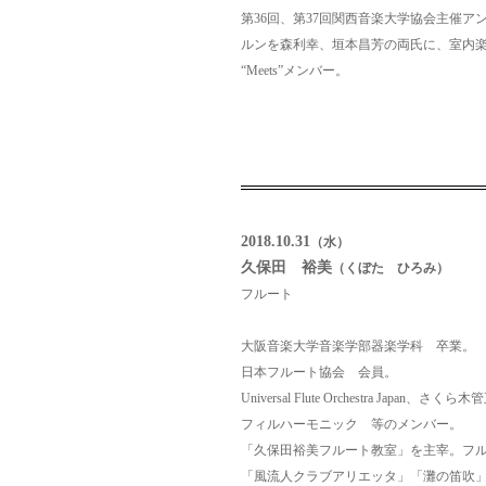
第36回、第37回関西音楽大学協会主催ア
ルンを森利幸、垣本昌芳の両氏に、室内
“Meets”メンバー。
2018.10.31
（水）
久保田 裕美
（くぼた ひろみ）
フルート
大阪音楽大学音楽学部器楽学科 卒業。
日本フルート協会 会員。
Universal Flute Orchestra Ja
フィルハーモニック 等のメンバー。
「久保田裕美フルート教室」を主宰。フ
「風流人クラブアリエッタ」「灘の笛吹