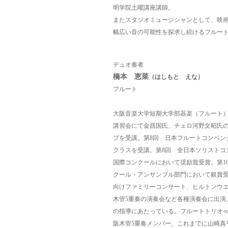
明学院土曜講座講師。
またスタジオミュージシャンとして、映画
幅広い音の可能性を探求し続けるフルー
デュオ奏者
橋本 恵菜
（はしもと えな）
フルート
大阪音楽大学短期大学部器楽（フルート
講習会にて金昌国氏、チェロ河野文昭氏
プを受講。
第8回 日本フルートコンベン
クラスを受講。
第8回 全日本ソリストコ
国際コンクールにおいて奨励賞受賞。
第
クール・アンサンブル部門において銀賞
向けファミリーコンサート、ヒルトンウ
木管5重奏の演奏会など各種演奏会に出演
の指導にあたっている。
フルートトリオ
阪木管5重奏メンバー。
これまでに山崎真