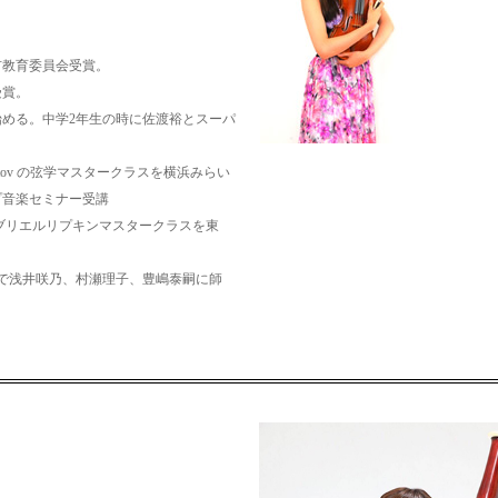
市教育委員会受賞。
受賞。
める。中学2年生の時に佐渡裕とスーパ
getov の弦学マスタークラスを横浜みらい
プ音楽セミナー受講
itに出演。ガブリエルリプキンマスタークラスを東
まで浅井咲乃、村瀬理子、豊嶋泰嗣に師