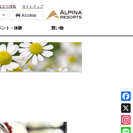
役立ち情報
サイトマップ
ベント・体験
買い物
F
a
X
c
I