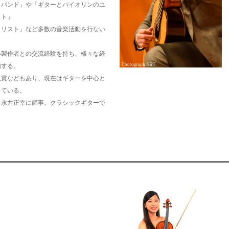
クバンド」や「ギターとバイオリンのユ
ット」
タリスト」など多数の音楽活動を行ない
器製作者との交流経験を持ち、様々な経
動する。
入賞などもあり、現在はギターを中心と
っている。
、永井正幸に師事。クラシックギターで