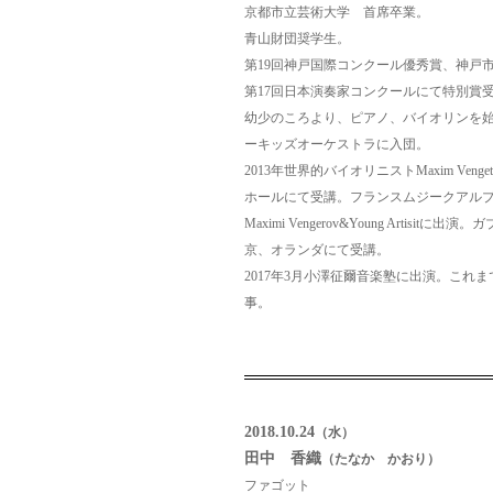
京都市立芸術大学 首席卒業。
青山財団奨学生。
第19回神戸国際コンクール優秀賞、神戸
第17回日本演奏家コンクールにて特別賞
幼少のころより、ピアノ、バイオリンを始
ーキッズオーケストラに入団。
2013年世界的バイオリニストMaxim Ven
ホールにて受講。フランスムジークアル
Maximi Vengerov&Young Artis
京、オランダにて受講。
2017年3月小澤征爾音楽塾に出演。これ
事。
2018.10.24
（水）
田中 香織
（たなか かおり）
ファゴット