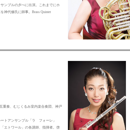
ンサンブルの夕べに出演。
これまでにホ
楽を神代修氏に師事。
Brass Quintet
pan、さくら木管五重奏、むじくるみ室内楽合奏団、神戸
ルートアンサンブル「ラ フォーレ」
」「エトワール」の各講師、指揮者。啓