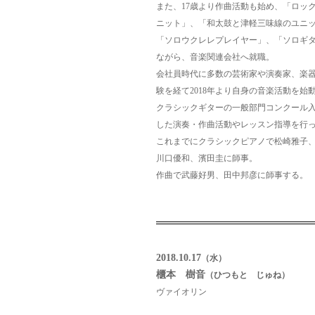
また、17歳より作曲活動も始め、「ロッ
ニット」、「和太鼓と津軽三味線のユニ
「ソロウクレレプレイヤー」、「ソロギ
ながら、音楽関連会社へ就職。
会社員時代に多数の芸術家や演奏家、楽
験を経て2018年より自身の音楽活動を始
クラシックギターの一般部門コンクール
した演奏・作曲活動やレッスン指導を行
これまでにクラシックピアノで松崎雅子
川口優和、濱田圭に師事。
作曲で武藤好男、田中邦彦に師事する。
2018.10.17
（水）
櫃本 樹音
（ひつもと じゅね）
ヴァイオリン