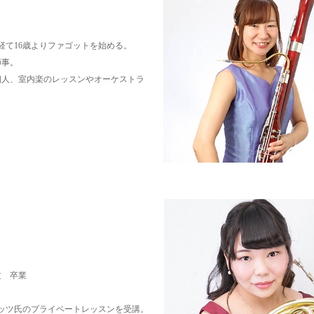
経て16歳よりファゴットを始める。
師事。
個人、室内楽のレッスンやオーケストラ
。
）
攻 卒業
ッツ氏のプライベートレッスンを受講。