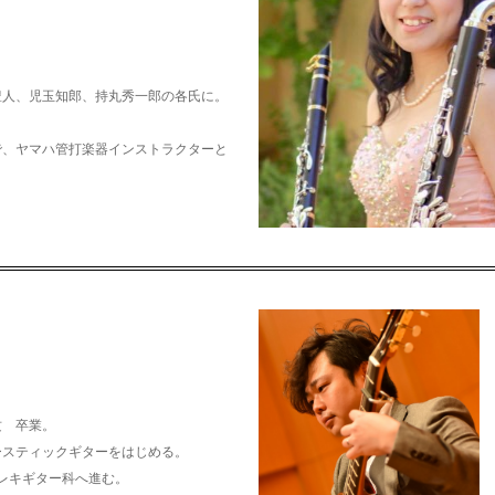
豊人、児玉知郎、持丸秀一郎の各氏に。
で、ヤマハ管打楽器インストラクターと
攻 卒業。
ースティックギターをはじめる。
エレキギター科へ進む。