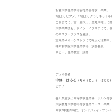
相愛大学音楽学部管打楽器専攻 卒業。
3歳よりピアノ、12歳よりクラリネットを
これまでに、吉田雅代氏、星野則雄氏に
大学卒業後も、ドイツ・イタリアにて、
の
マスタークラスを受講。
室内楽やオーケストラにて幅広く活動中
神戸女学院大学音楽学部 演奏要員
サビーナ音楽教室 講師
デュオ奏者
中條 はるる
（ちゅうじょう はるる
ピアノ
香川県立坂出高等学校音楽科 ホルン専
大阪教育大学芸術専攻音楽コース 卒業
高校2年生の時に、オンドジェイ・ブラベ