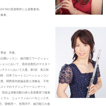
やCMの音楽制作にも多数参加。
ト奏者。
）専攻 卒業。
の公開レッスン、細川順三ワークショッ
ションにおいて、清水信貴氏のマスター
ンテストにおいて入選。
第1回 長江杯
10回 日本フルートコンベンションコン
受賞。
関西室内楽協会新人演奏会、子供
エストでの
ラグジュアリーコンサート、
。
現在は演奏活動の傍ら音楽教室で後進
≪ミラ≫、ニューフィルハーモニック大
弓、曽根亮一、笠岡洋子、細川順三の各