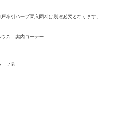
神戸布引ハーブ園入園料は別途必要となります。
ハウス 案内コーナー
。
ハーブ園