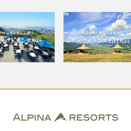
エレガントに心潤す
魚沼平野と雄大な山並み
ヴェランダ神戸
ザ・ヴェランダ 石打丸山