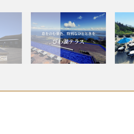
息をのむ景色、特別なひとときを
びわ湖テラス
ザ・