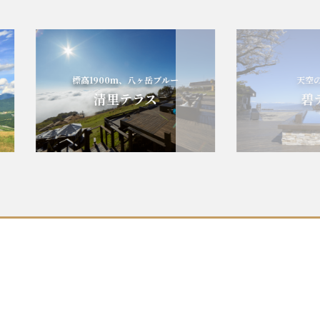
標高1900m、八ヶ岳ブルー
天空の碧
清里テラス
碧テ