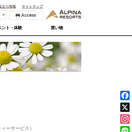
役立ち情報
サイトマップ
ベント・体験
買い物
F
a
X
c
ティーサービス）
I