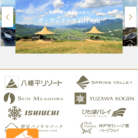
魚沼平野と雄大な山並み
ザ・ヴェランダ 石打丸山