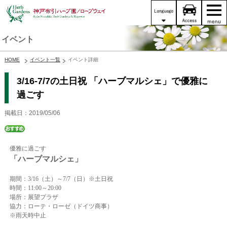
イベント
HOME
イベント一覧
イベント詳細
3/16-7/7の土日祝 「ハーブマルシェ」で優雅に
過ごす
掲載日：2019/05/06
優雅に過ごす
「ハーブマルシェ」
期間：3/16（土）～7/7（日）※土日祝
時間：11:00～20:00
場所：展望プラザ
協力：ローテ・ローゼ（ドイツ商事）
※雨天時中止