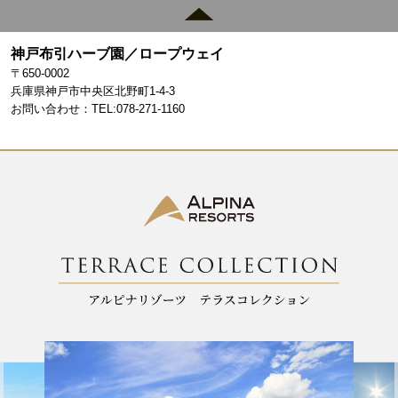
c
a
e
gr
神戸布引ハーブ園／ロープウェイ
b
a
〒650-0002
o
m
兵庫県神戸市中央区北野町1-4-3
お問い合わせ：TEL:078-271-1160
o
k