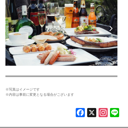
※写真はイメージです
※内容は事前に変更となる場合がございます
F
X
In
L
a
st