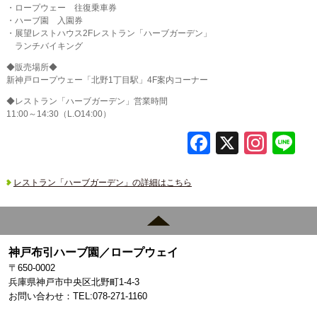
・ロープウェー 往復乗車券
・ハーブ園 入園券
・展望レストハウス2Fレストラン「ハーブガーデン」
ランチバイキング
◆販売場所◆
新神戸ロープウェー「北野1丁目駅」4F案内コーナー
◆レストラン「ハーブガーデン」営業時間
11:00～14:30（L.O14:00）
F
X
In
L
a
st
c
a
レストラン「ハーブガーデン」の詳細はこちら
e
gr
b
a
o
m
神戸布引ハーブ園／ロープウェイ
〒650-0002
o
兵庫県神戸市中央区北野町1-4-3
k
お問い合わせ：TEL:078-271-1160