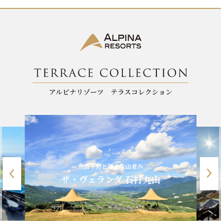
魚沼平野と雄大な山並み
ザ・ヴェランダ 石打丸山