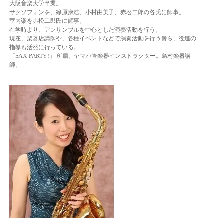
大阪音楽大学卒業。
サクソフォンを、篠原康浩、小村由美子、赤松二郎の各氏に師事。
室内楽を赤松二郎氏に師事。
在学時より、アンサンブルを中心とした演奏活動を行う。
現在、楽器店講師や、各種イベントなどで演奏活動を行う傍ら、後進の
指導も活発に行っている。
「SAX PARTY!」 所属。ヤマハ管楽器インストラクター。島村楽器講
師。