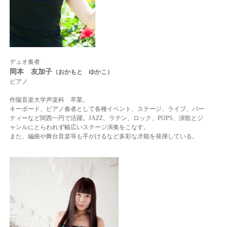
デュオ奏者
岡本 友加子
（おかもと ゆかこ）
ピアノ
作陽音楽大学声楽科 卒業。
キーボード、ピアノ奏者として各種イベント、ステージ、ライブ、パー
ティーなど
関西一円で活躍。
JAZZ、ラテン、ロック、POPS、演歌とジ
ャンルにとらわれず幅広いステージ演奏を
こなす。
また、編曲や舞台音楽等も手がけるなど多彩な才能を発揮している。