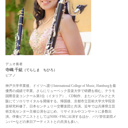
デュオ奏者
寺嶋 千紘
（てらしま ちひろ）
ピアノ
神戸大学卒業後、ドイツへ渡りInternational College of Music, Hamburgを最
優秀の成績で卒業。さらにリューベック音楽大学で研鑽を積む。テラモ
国際音楽コンクール第1位（イタリア）、CD制作、またハンブルクと大
阪にてソロリサイタルを開催する。帰国後、京都市立芸術大学大学院音
楽研究科修了。日本センチュリー交響楽団と共演。近年では兵庫県立芸
術文化センター主催公演をはじめ、リサイタルやコンサートに多数出
演。伴奏ピアニストとしてはNHK−FMに出演するほか、パリ管弦楽団メ
ンバーなどの来日アーティストとの共演も多い。