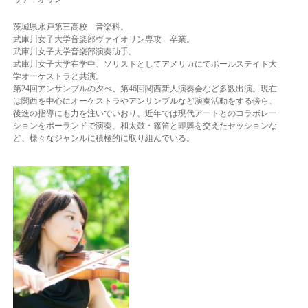
茨城県水戸第三高校 音楽科。
武庫川女子大学音楽部ヴァイオリン専攻 卒業。
武庫川女子大学音楽部演奏助手。
武庫川女子大学在学中、ソリストとしてアメリカにてボールステイト大
学オーケストラと共演。
第24回アンサンブルの夕べ、第46回関西新人演奏会など多数出演。
現在
は関西を中心にオーケストラやアンサンブルなど演奏活動をする傍ら、
後進の指導にも力を注いでいおり、近年では現代アートとのコラボレー
ションをポーランドで演奏、
和太鼓・篠笛と即興を交えたセッションな
ど、様々なジャンルに積極的に取り組んでいる。