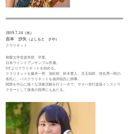
2019.7.24
（水）
吉本 沙矢
（よしもと さや）
クラリネット
相愛大学音楽学部 卒業。
日本ウインドアンサンブル所属。
9才よりクラリネットを始める。
クラリネットを藤井一男、池松郁、鈴木豊人、児玉知郎、持丸秀一郎の
各氏に。バスクラリネットを福井聡氏に師事。
関西を中心に様々な演奏活動を行う一方で、ヤマハ管打楽器インストラ
クターとして後進の指導にもあたる。