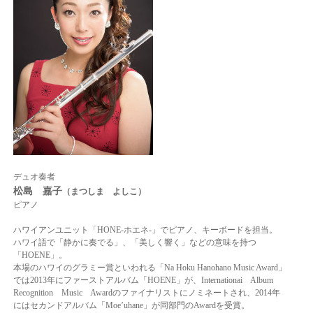
デュオ奏者
松島 嘉子
（まつしま よしこ）
ピアノ
ハワイアンユニット「HONE-ホエネ-」でピアノ、キーボードを担当。
ハワイ語で「静かに奏でる」、「美しく響く」などの意味を持つ
「HOENE」。
本場のハワイのグラミー賞といわれる「Na Hoku Hanohano Music Award」
では
2013年にファーストアルバム「HOENE」が、
Internationai Album
Recognition Music Awardのファイナリストにノミネートされ、2014年
にはセカンドアルバム「Moe’uhane」が同部門のAwardを受賞。