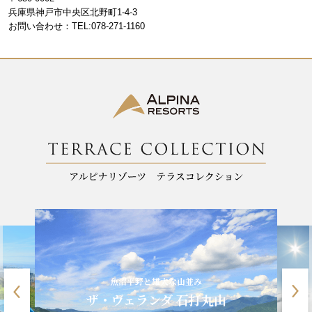
o
m
兵庫県神戸市中央区北野町1-4-3
お問い合わせ：TEL:078-271-1160
o
k
魚沼平野と雄大な山並み
ザ・ヴェランダ 石打丸山