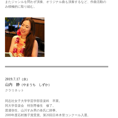
またジャンルを問わず演奏、オリジナル曲も演奏するなど、作曲活動の
み積極的に取り組む。
2019.7.17
（水）
山内 静
（やまうち しずか）
クラリネット
同志社女子大学学芸学部音楽科 卒業。
同大学音楽会 特別専修生 修了。
渡邊弥生、山川すみ男の各氏に師事。
2009年度石村雅子賞受賞。
第20回日本木管コンクール入選。