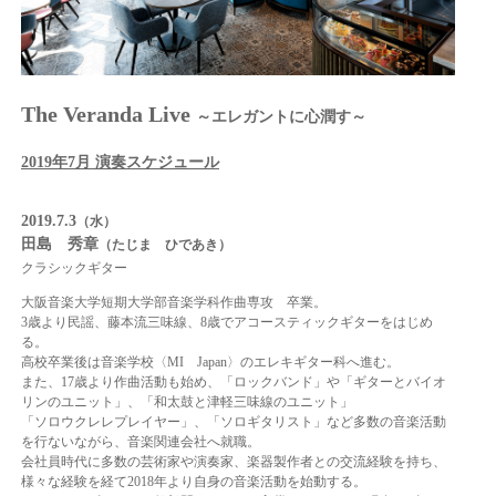
The Veranda Live
～エレガントに心潤す～
2019年7月 演奏スケジュール
2019.7.3
（水）
田島 秀章
（たじま ひであき）
クラシックギター
大阪音楽大学短期大学部音楽学科作曲専攻 卒業。
3歳より民謡、藤本流三味線、8歳でアコースティックギターをはじめ
る。
高校卒業後は音楽学校〈MI Japan〉のエレキギター科へ進む。
また、17歳より作曲活動も始め、「ロックバンド」や「ギターとバイオ
リンのユニット」、「和太鼓と津軽三味線のユニット」
「ソロウクレレプレイヤー」、「ソロギタリスト」など多数の音楽活動
を行ないながら、音楽関連会社へ就職。
会社員時代に多数の芸術家や演奏家、楽器製作者との交流経験を持ち、
様々な経験を経て2018年より自身の音楽活動を始動する。