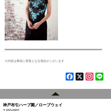
※内容は事前に変更となる場合がございます
F
X
In
L
a
st
c
a
e
gr
神戸布引ハーブ園／ロープウェイ
b
a
〒650-0002