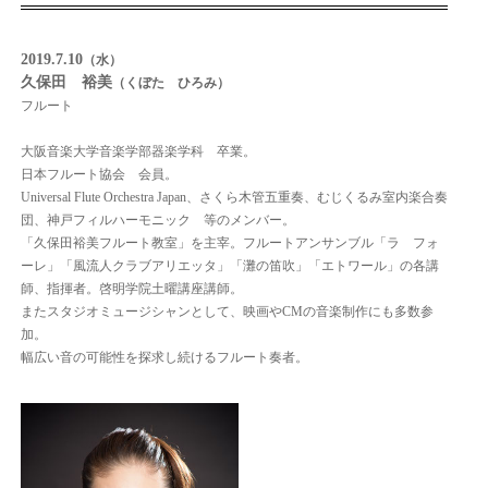
2019.7.10
（水）
久保田 裕美
（くぼた ひろみ）
フルート
大阪音楽大学音楽学部器楽学科 卒業。
日本フルート協会 会員。
Universal Flute Orchestra Japan、さくら木管五重奏、むじくるみ室内楽合奏
団、神戸フィルハーモニック 等のメンバー。
「久保田裕美フルート教室」を主宰。フルートアンサンブル「ラ フォ
ーレ」「風流人クラブアリエッタ」「灘の笛吹」「エトワール」の各講
師、指揮者。啓明学院土曜講座講師。
またスタジオミュージシャンとして、映画やCMの音楽制作にも多数参
加。
幅広い音の可能性を探求し続けるフルート奏者。