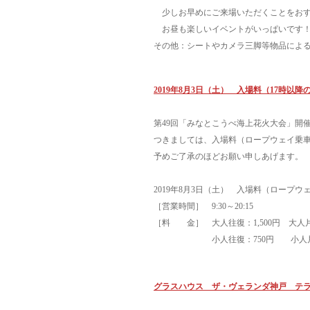
少しお早めにご来場いただくことをおす
お昼も楽しいイベントがいっぱいです
その他：
シートやカメラ三脚等物品によ
2019年8月3日（土） 入場料（17時以
第49回「みなとこうべ海上花火大会」開催
つきましては、入場料（ロープウェイ乗車料＋
予めご了承のほどお願い申しあげます。
2019年8月3日（土） 入場料（ロープ
［営業時間］ 9:30～20:15
［料 金］ 大人往復：1,500円 大
小人往復：750円 小人片道
グラスハウス ザ・ヴェランダ神戸 テ