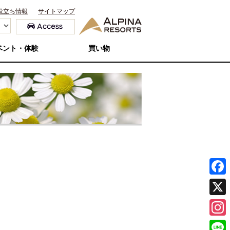
役立ち情報
サイトマップ
ベント・体験
買い物
F
a
X
c
I