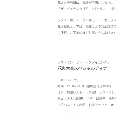
花火大会当日は、混雑が予想されるため
「ザ・ヴェランダ神戸 １Fテラス」ご
ソファー席、テーブル席は「ザ・ヴェラ
花火観覧エリアは、混雑による安全対策
ご理解、ご了承のほどお願い申しあげま
レストラン「ザ・ハーブダイニング」
花火大会スペシャルディナー
日程：8/3（土）
時間：17:30～20:30（最終受付は19:30）
場所：展望レストハウス2階 レストラン
料金：
大人4,200円 小学生1,800円
（選べるメイン料理 + 前菜ブッフェ + 