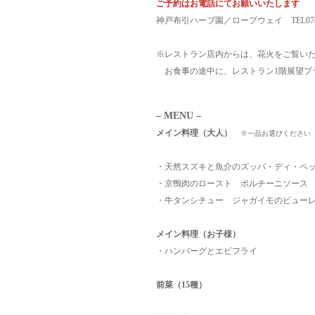
ご予約はお電話にてお願いいたします
神戸布引ハーブ園／ロープウェイ TEL078-2
※レストラン店内からは、花火をご覧い
お食事の途中に、レストラン1階展望プ
– MENU –
メイン料理（大人）
※一品お選びください
・天然スズキと魚介のズッパ・ディ・ペ
・京鴨肉のロースト ポルチーニソース
・牛タンシチュー ジャガイモのピュー
メイン料理（お子様）
・ハンバーグとエビフライ
前菜（15種）