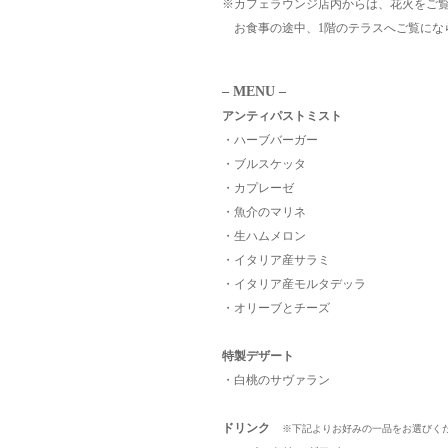
※カフェラウンジ店内からは、花火をご
お食事の途中、1階のテラスへご覧にな
– MENU –
アンティパストミスト
・ハーブバーガー
・ブルスケッタ
・カプレーゼ
・魚介のマリネ
・生ハムメロン
・イタリア産サラミ
・イタリア産モルタデッラ
・オリーブとチーズ
特製デザート
・白桃のサヴァラン
ドリンク
※下記よりお好みの一品をお選びく