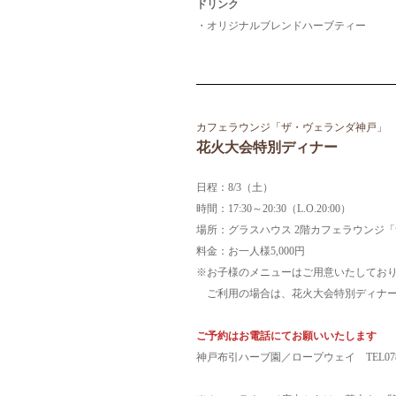
ドリンク
・オリジナルブレンドハーブティー
カフェラウンジ「ザ・ヴェランダ神戸」
花火大会特別ディナー
日程：8/3（土）
時間：17:30～20:30（L.O.20:00）
場所：グラスハウス 2階カフェラウンジ
料金：お一人様5
,000円
※お子様のメニューはご用意いたしてお
ご利用の場合は、花火大会特別ディナー
ご予約はお電話にてお願いいたします
神戸布引ハーブ園／ロープウェイ TEL078-2