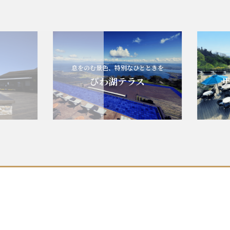
息をのむ景色、特別なひとときを
エ
びわ湖テラス
ザ・