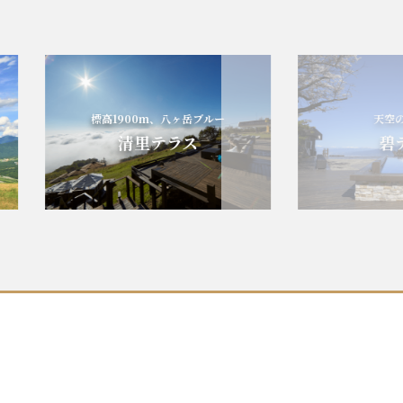
標高1900m、八ヶ岳ブルー
天空の碧
清里テラス
碧テ