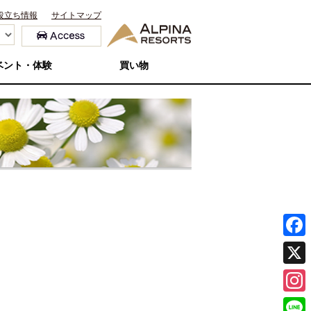
役立ち情報
サイトマップ
ベント・体験
買い物
F
a
X
c
I