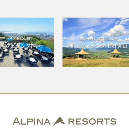
レガントに心潤す
魚沼平野と雄大な山並み
ヴェランダ神戸
ザ・ヴェランダ 石打丸山