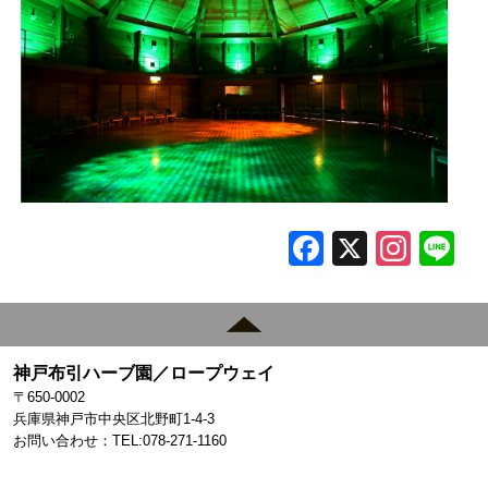
F
X
In
L
a
st
c
a
e
gr
神戸布引ハーブ園／ロープウェイ
b
a
〒650-0002
o
m
兵庫県神戸市中央区北野町1-4-3
お問い合わせ：TEL:078-271-1160
o