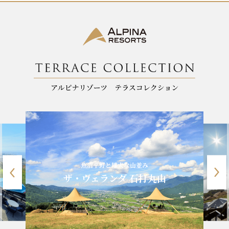
k
魚沼平野と雄大な山並み
ザ・ヴェランダ 石打丸山