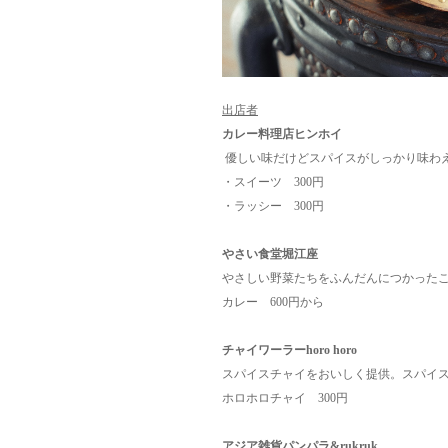
出店者
カレー料理店ヒンホイ
優しい味だけどスパイスがしっかり味わ
・スイーツ 300円
・ラッシー 300円
やさい食堂堀江座
やさしい野菜たちをふんだんにつかった
カレー 600円から
チャイワーラーhoro horo
スパイスチャイをおいしく提供。スパイ
ホロホロチャイ 300円
アジア雑貨パンパラ&rukruk