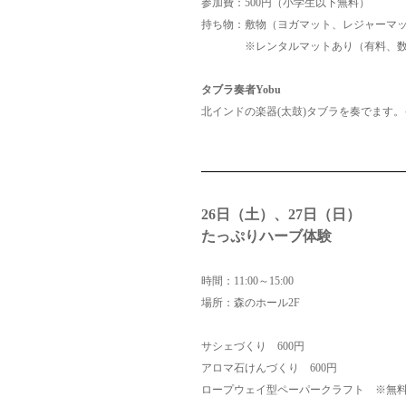
参加費：500円（小学生以下無料）
持ち物：敷物（ヨガマット、レジャーマ
※レンタルマットあり（有料、数
タブラ奏者Yobu
北インドの楽器(太鼓)タブラを奏でます
26日（土）、27日（日）
たっぷりハーブ体験
時間：11:00～15:00
場所：森のホール2F
サシェづくり 600円
アロマ石けんづくり 600円
ロープウェイ型ペーパークラフト ※無