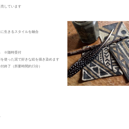
販売しています
共に生きるスタイルを融合
み ※随時受付
羽を使った泥で好きな絵を描き染めます
受付終了（所要時間約15分）
み