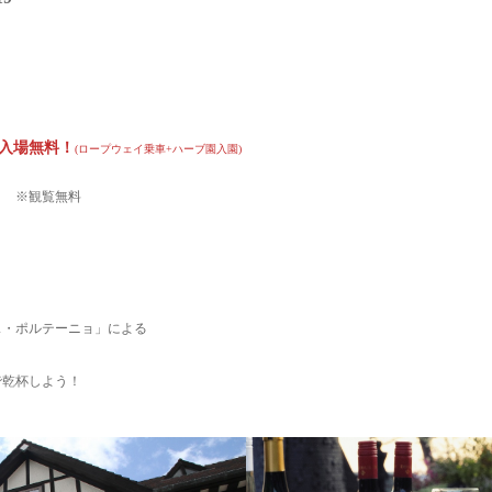
入場
無
料！
(ロープウェイ乗車+ハーブ園入園)
会
※観覧無料
ス・ポルテーニョ」による
で乾杯しよう！