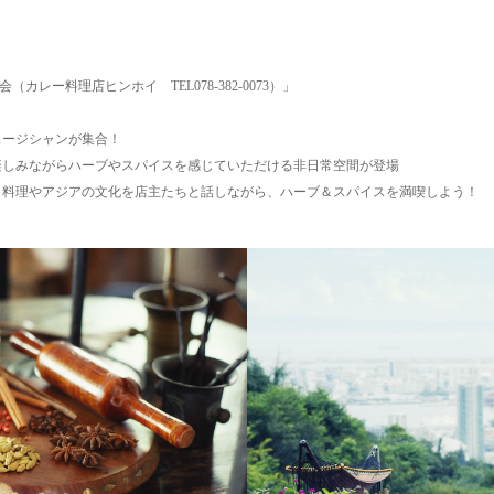
レー料理店ヒンホイ TEL078-382-0073）」
ュージシャンが集合！
楽しみながらハーブやスパイスを
感じていただける非日常空間が登場
、
料理やアジアの文化を店主たちと話しながら、ハーブ＆スパイスを満喫しよう！