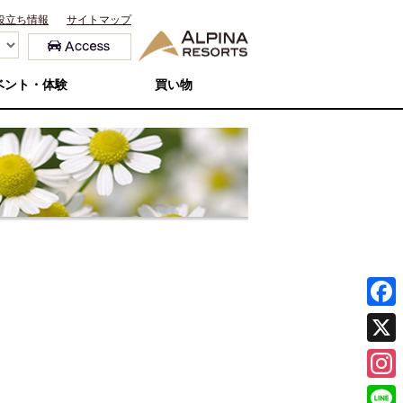
役立ち情報
サイトマップ
ベント・体験
買い物
F
a
X
c
I