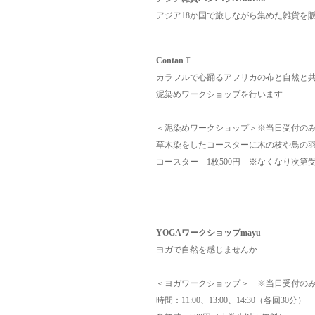
アジア18か国で旅しながら集めた雑貨を
ContanＴ
カラフルで心踊るアフリカの布と自然と
泥染めワークショップを行います
＜泥染めワークショップ＞※当日受付の
草木染をしたコースターに木の枝や鳥の
コースター 1枚500円 ※なくなり次第
YOGAワークショップmayu
ヨガで自然を感じませんか
＜ヨガワークショップ＞ ※当日受付の
時間：11:00、13:00、14:30（各回30分）