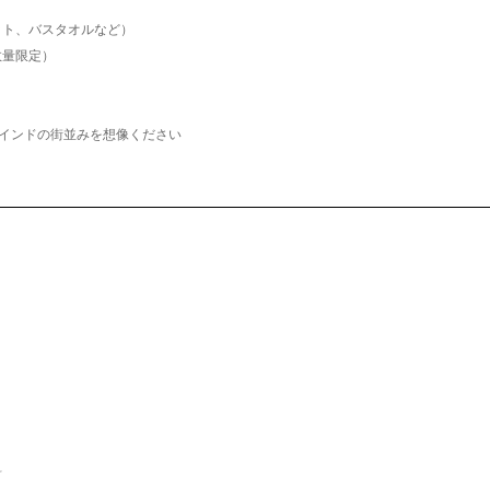
ット、バスタオルなど）
量限定）
。インドの街並みを想像ください
料