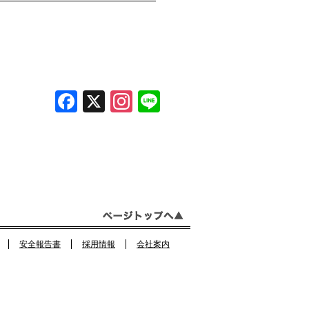
F
X
In
Li
a
st
n
c
a
e
e
gr
b
a
o
m
o
安全報告書
採用情報
会社案内
k