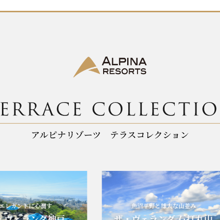
ントに心潤す
魚沼平野と雄大な山並み
ランダ神戸
ザ・ヴェランダ 石打丸山