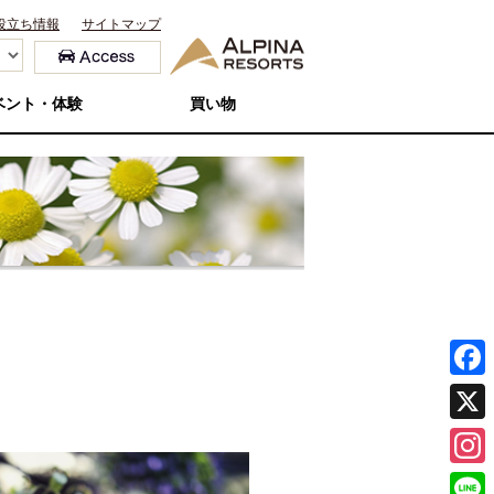
役立ち情報
サイトマップ
ベント・体験
買い物
F
a
X
c
I