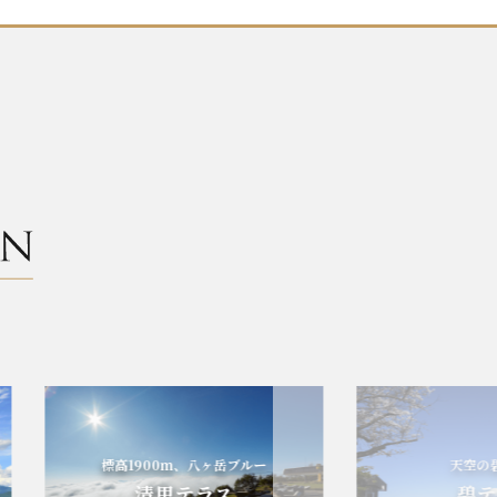
標高1900m、八ヶ岳ブルー
天空の碧の世界
清里テラス
碧テラス