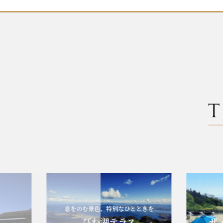
息をのむ景色、特別なひとときを
エレガ
びわ湖テラス
ザ・ヴェ