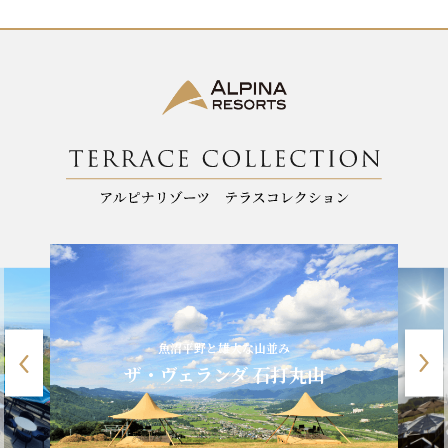
魚沼平野と雄大な山並み
ザ・ヴェランダ 石打丸山