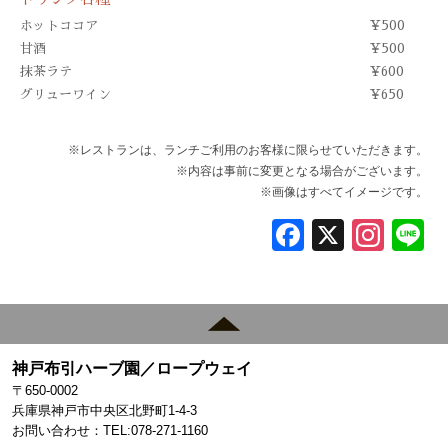
ホットココア
¥500
甘酒
¥500
抹茶ラテ
¥600
グリューワイン
¥650
※レストランは、ランチご利用のお客様に限らせていただきます。
※内容は事前に変更となる場合がございます。
※画像はすべてイメージです。
Fa
X
In
L
ce
st
n
bo
ag
ok
ra
m
神戸布引ハーブ園／ロープウェイ
〒650-0002
兵庫県神戸市中央区北野町1-4-3
お問い合わせ：TEL:078-271-1160